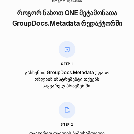
ᲠᲝᲒᲝᲠ ᲛᲣᲨᲐᲝᲑᲡ
როგორ ნახოთ ONE მეტამონათა
GroupDocs.Metadata რედაქტორში
STEP 1
გახსენით GroupDocs.Metadata უფასო
ონლაინ ინსტრუმენტი თქვენს
საყვარელ ბრაუზერში.
STEP 2
დააჭირეთ ფაილის ჩამოსაშლელი