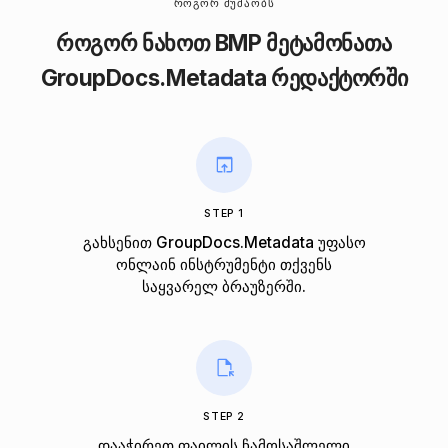
ᲠᲝᲒᲝᲠ ᲛᲣᲨᲐᲝᲑᲡ
როგორ ნახოთ BMP მეტამონათა
GroupDocs.Metadata რედაქტორში
STEP 1
გახსენით GroupDocs.Metadata უფასო
ონლაინ ინსტრუმენტი თქვენს
საყვარელ ბრაუზერში.
STEP 2
დააჭირეთ ფაილის ჩამოსაშლელი