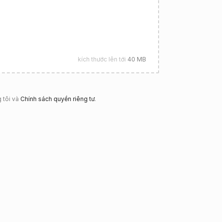
kích thước lên tới
40 MB
 tôi và
Chính sách quyền riêng tư
.