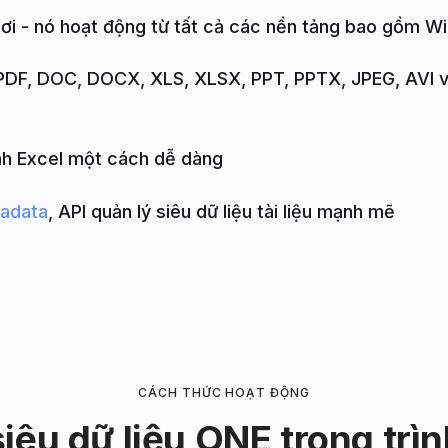
nơi - nó hoạt động từ tất cả các nền tảng bao gồm 
 PDF, DOC, DOCX, XLS, XLSX, PPT, PPTX, JPEG, AVI v
nh Excel một cách dễ dàng
adata
, API quản lý siêu dữ liệu tài liệu mạnh mẽ
CÁCH THỨC HOẠT ĐỘNG
êu dữ liệu ONE trong trì