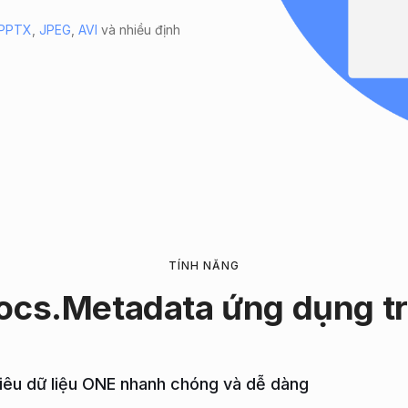
PPTX
,
JPEG
,
AVI
và nhiều định
TÍNH NĂNG
ocs.Metadata ứng dụng
t
 siêu dữ liệu ONE nhanh chóng và dễ dàng