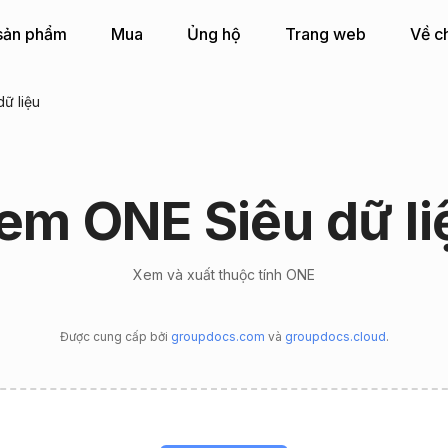
sản phẩm
Mua
Ủng hộ
Trang web
Về c
ữ liệu
em ONE Siêu dữ li
Xem và xuất thuộc tính ONE
Được cung cấp bởi
groupdocs.com
và
groupdocs.cloud
.