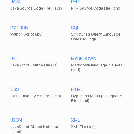
JAVA
PHP
Java Source Code File (.java)
PHP Source Code File (.php)
PYTHON
SQL
Python Script (.py)
Structured Query Language
Data File (.sql)
JS
MARKDOWN
JavaScript Source File (.js)
Markdown language dialects
(.md)
CSS
HTML
Cascading Style Sheet (.css)
Hypertext Markup Language
File (.html)
JSON
XML
JavaScript Object Notation
XML File (.xml)
(.json)