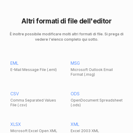
Altri formati di file dell'editor
È inoltre possibile modificare molti altri formati di file. Si prega di
vedere l'elenco completo qui sotto.
EML
MSG
E-Mail Message File (.eml)
Microsoft Outlook Email
Format (.msg)
CSV
ODS
Comma Separated Values
OpenDocument Spreadsheet
File (.csv)
(.ods)
XLSX
XML
Microsoft Excel Open XML
Excel 2003 XML