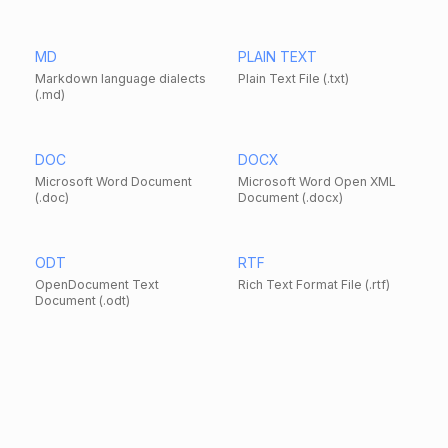
MD
PLAIN TEXT
Markdown language dialects
Plain Text File (.txt)
(.md)
DOC
DOCX
Microsoft Word Document
Microsoft Word Open XML
(.doc)
Document (.docx)
ODT
RTF
OpenDocument Text
Rich Text Format File (.rtf)
Document (.odt)