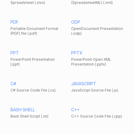
Spreadsheet (.xlsx)
(SpreadsheetML) (.xml)
PDF
ODP
Portable Document Format
OpenDocument Presentation
(PDF) file (.pdf)
(.odp)
PPT
PPTX
PowerPoint Presentation
PowerPoint Open XML
(.ppt)
Presentation (.pptx)
C#
JAVASCRIPT
C# Source Code File (.cs)
JavaScript Source File (.js)
BASH SHELL
C++
Bash Shell Script (.sh)
C++ Source Code File (.cpp)