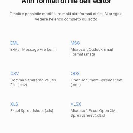
Altri formati di file dell'editor
È inoltre possibile modificare molti altri formati di file. Si prega di
vedere l'elenco completo qui sotto.
EML
MSG
E-Mail Message File (.eml)
Microsoft Outlook Email
Format (.msg)
CSV
ODS
Comma Separated Values
OpenDocument Spreadsheet
File (.csv)
(.ods)
XLS
XLSX
Excel Spreadsheet (.xls)
Microsoft Excel Open XML
Spreadsheet (.xlsx)