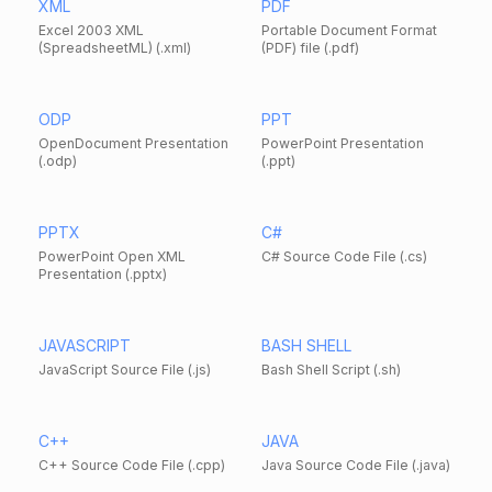
XML
PDF
Excel 2003 XML
Portable Document Format
(SpreadsheetML) (.xml)
(PDF) file (.pdf)
ODP
PPT
OpenDocument Presentation
PowerPoint Presentation
(.odp)
(.ppt)
PPTX
C#
PowerPoint Open XML
C# Source Code File (.cs)
Presentation (.pptx)
JAVASCRIPT
BASH SHELL
JavaScript Source File (.js)
Bash Shell Script (.sh)
C++
JAVA
C++ Source Code File (.cpp)
Java Source Code File (.java)