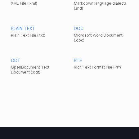
XML File (.xml)
Markdown language dialects
(.md)
PLAIN TEXT
DOC
Plain Text File (.txt)
Microsoft Word Document
(.doc)
ODT
RTF
OpenDocument Text
Rich Text Format File (.rtf)
Document (.odt)