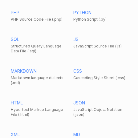
PHP
PYTHON
PHP Source Code File (.php)
Python Script (.py)
SQL
JS
Structured Query Language
JavaScript Source File (.js)
Data File (.sql)
MARKDOWN
CSS
Markdown language dialects
Cascading Style Sheet (.css)
(.md)
HTML
JSON
Hypertext Markup Language
JavaScript Object Notation
File (.html)
(.json)
XML
MD