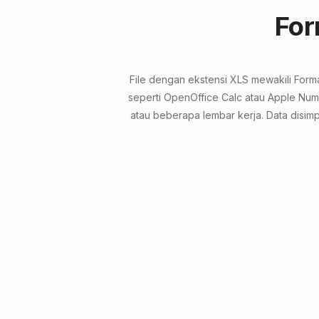
For
File dengan ekstensi XLS mewakili Forma
seperti OpenOffice Calc atau Apple Numb
atau beberapa lembar kerja. Data disim