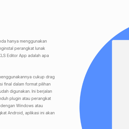
r
beda hanya menggunakan
nginstal perangkat lunak
XLS Editor App adalah apa
uk menggunakannya cukup drag
i final dalam format pilihan
udah digunakan. Ini berjalan
nduh plugin atau perangkat
r dengan Windows atau
at Android, aplikasi ini akan