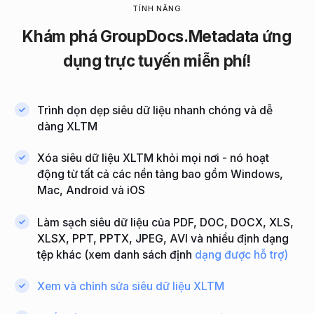
TÍNH NĂNG
Khám
phá GroupDocs.Metadata ứng
dụng
trực tuyến miễn
phí!
Trình dọn dẹp siêu dữ liệu nhanh chóng và dễ
dàng XLTM
Xóa siêu dữ liệu XLTM khỏi mọi nơi - nó hoạt
động từ tất cả các nền tảng bao gồm Windows,
Mac, Android và iOS
Làm sạch siêu dữ liệu của PDF, DOC, DOCX, XLS,
XLSX, PPT, PPTX, JPEG, AVI và nhiều định dạng
tệp khác (xem danh sách định
dạng được hỗ trợ)
Xem và chỉnh sửa siêu dữ liệu XLTM