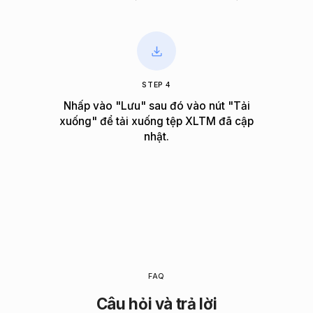
STEP 4
Nhấp vào "Lưu" sau đó vào nút "Tải
xuống" để tải xuống tệp XLTM đã cập
nhật.
FAQ
Câu hỏi và trả lời