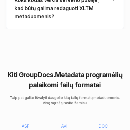
Koks kodas veikia serverio pusėje,
kad būtų galima redaguoti XLTM
metaduomenis?
Kiti GroupDocs.Metadata programėlių
palaikomi failų formatai
Taip pat galite išvalyti daugelio kitų failų formatų metaduomenis.
Visą sąrašą rasite žemiau.
ASF
AVI
DOC