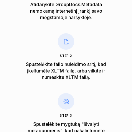
Atidarykite GroupDocs.Metadata
nemokamą internetinį įrankį savo
mėgstamoje naršyklėje.
STEP 2
Spustelėkite failo nuleidimo sritį, kad
įkeltumėte XLTM failą, arba vilkite ir
numeskite XLTM failą.
STEP 3
Spustelėkite mygtuką "Išvalyti
metaduomenis", kad pašalintumėte