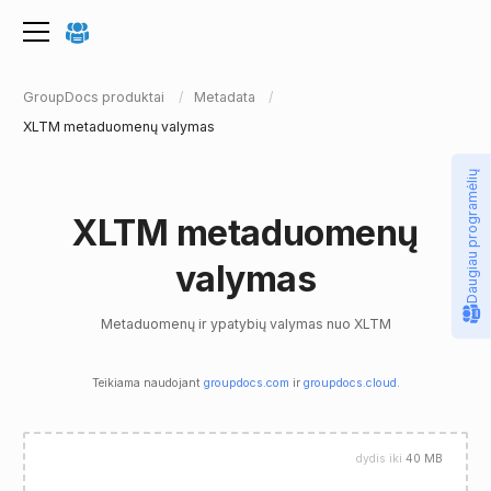
GroupDocs produktai
Metadata
XLTM metaduomenų valymas
Daugiau programėlių
XLTM metaduomenų
valymas
Metaduomenų ir ypatybių valymas nuo XLTM
Teikiama naudojant
groupdocs.com
ir
groupdocs.cloud
.
dydis iki
40 MB