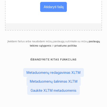
Atidaryti failą
Įkeldami failus arba naudodami mūsų paslaugą sutinkate su mūsų
paslaugų
teikimo sąlygomis
ir
privatumo politika
.
IŠBANDYKITE KITAS FUNKCIJAS
Metaduomenų redagavimas XLTM
Metaduomenų šalinimas XLTM
Gaukite XLTM metaduomenis