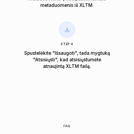
metaduomenis iš XLTM.
STEP 4
Spustelėkite "Išsaugoti", tada mygtuką
"Atsisiųsti", kad atsisiųstumėte
atnaujintą XLTM failą.
FAQ