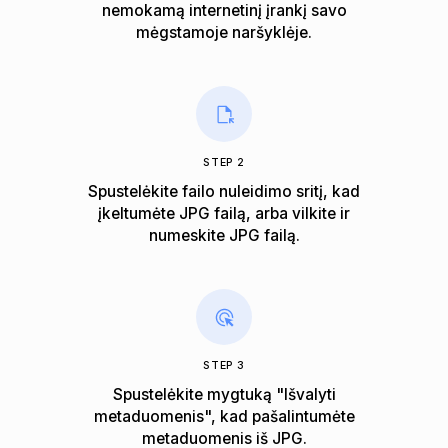
nemokamą internetinį įrankį savo
mėgstamoje naršyklėje.
STEP 2
Spustelėkite failo nuleidimo sritį, kad
įkeltumėte JPG failą, arba vilkite ir
numeskite JPG failą.
STEP 3
Spustelėkite mygtuką "Išvalyti
metaduomenis", kad pašalintumėte
metaduomenis iš JPG.