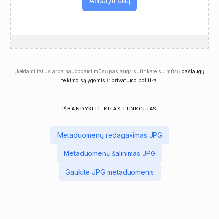
Atidaryti failą
Įkeldami failus arba naudodami mūsų paslaugą sutinkate su mūsų
paslaugų
teikimo sąlygomis
ir
privatumo politika
.
IŠBANDYKITE KITAS FUNKCIJAS
Metaduomenų redagavimas JPG
Metaduomenų šalinimas JPG
Gaukite JPG metaduomenis