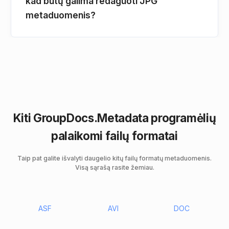
kad būtų galima redaguoti JPG
metaduomenis?
Kiti GroupDocs.Metadata programėlių
palaikomi failų formatai
Taip pat galite išvalyti daugelio kitų failų formatų metaduomenis.
Visą sąrašą rasite žemiau.
ASF
AVI
DOC