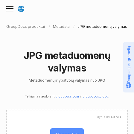
GroupDocs produktai
Metadata
JPG metaduomenų valymas
Daugiau programėlių
JPG metaduomenų
valymas
Metaduomenų ir ypatybių valymas nuo JPG
Teikiama naudojant
groupdocs.com
ir
groupdocs.cloud
.
dydis iki
40 MB