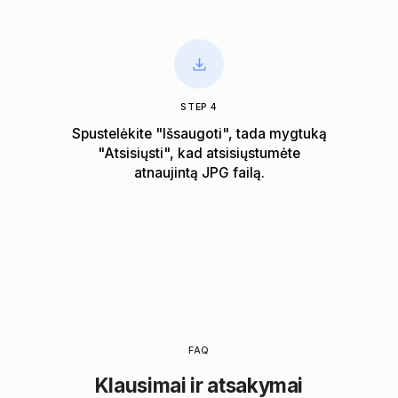
STEP 4
Spustelėkite "Išsaugoti", tada mygtuką
"Atsisiųsti", kad atsisiųstumėte
atnaujintą JPG failą.
FAQ
Klausimai ir atsakymai