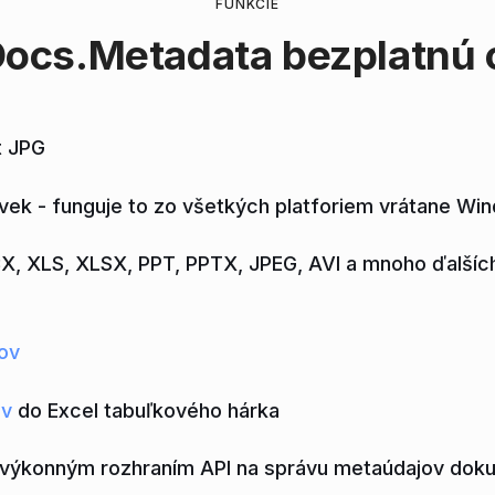
FUNKCIE
ocs.Metadata
bezplatnú o
t JPG
ek - funguje to zo všetkých platforiem vrátane Wi
X, XLS, XLSX, PPT, PPTX, JPEG, AVI a mnoho ďalšíc
ov
ov
do Excel tabuľkového hárka
výkonným rozhraním API na správu metaúdajov dok