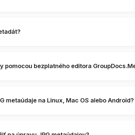
etadát?
ry pomocou bezplatného editora GroupDocs.M
PG metaúdaje na Linux, Mac OS alebo Android?
žiť na úpravu JPG metaúdajov?