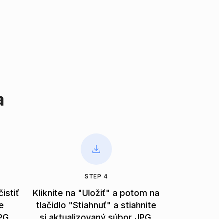
a
STEP 4
istiť
Kliknite na "Uložiť" a potom na
e
tlačidlo "Stiahnuť" a stiahnite
PG.
si aktualizovaný súbor JPG.