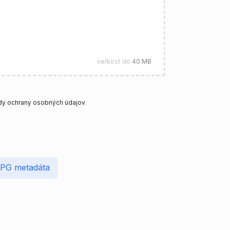
veľkosť do
40 MB
y ochrany osobných údajov
.
JPG metadáta