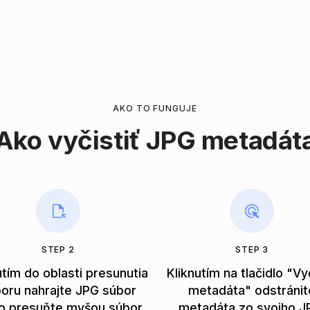
AKO TO FUNGUJE
Ako vyčistiť JPG metadát
STEP 2
STEP 3
utím do oblasti presunutia
Kliknutím na tlačidlo "Vyč
oru nahrajte JPG súbor
metadáta" odstránit
o presuňte myšou súbor
metadáta zo svojho J