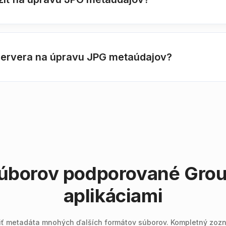
 servera na úpravu JPG metaúdajov?
 súborov podporované Gro
aplikáciami
tiť metadáta mnohých ďalších formátov súborov. Kompletný zozn