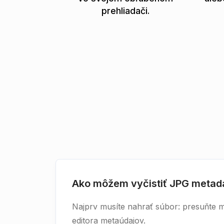
prehliadači.
Ako môžem vyčistiť JPG metad
Najprv musíte nahrať súbor: presuňte m
editora metaúdajov.