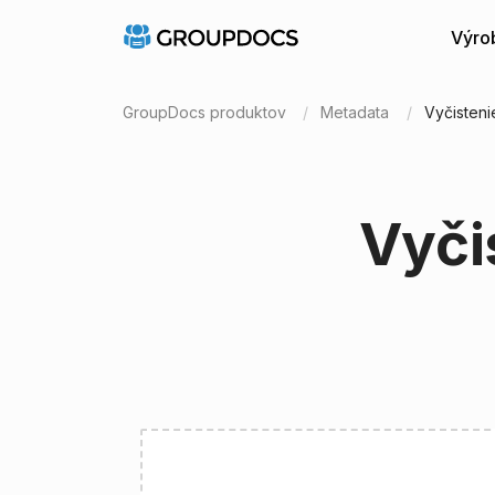
Výro
GroupDocs produktov
Metadata
Vyčisten
Vyči