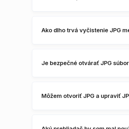
Ako dlho trvá vyčistenie JPG m
Je bezpečné otvárať JPG súbo
Môžem otvoriť JPG a upraviť J
Aký prehliadač by som mal pou