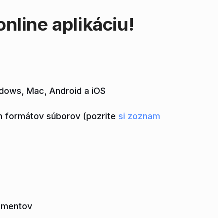
nline aplikáciu!
ndows, Mac, Android a iOS
h formátov súborov (pozrite
si zoznam
umentov