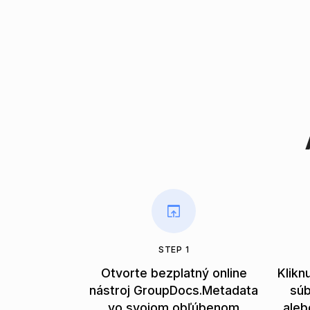
STEP 1
Otvorte bezplatný online
Klikn
nástroj GroupDocs.Metadata
súb
vo svojom obľúbenom
aleb