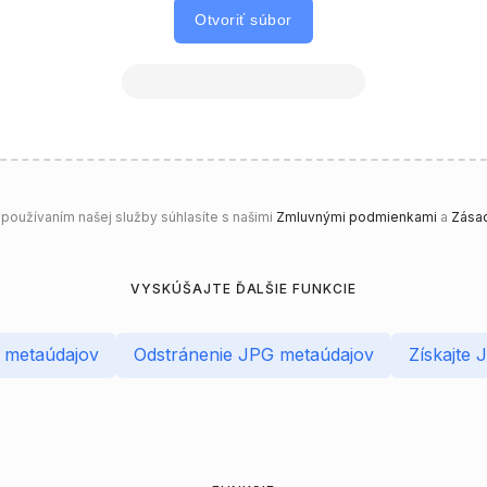
Otvoriť súbor
oužívaním našej služby súhlasíte s našimi
Zmluvnými podmienkami
a
Zásad
VYSKÚŠAJTE ĎALŠIE FUNKCIE
 metaúdajov
Odstránenie JPG metaúdajov
Získajte 