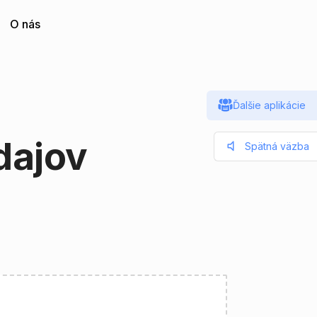
O nás
Ďalšie aplikácie
dajov
Spätná väzba