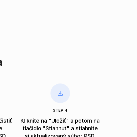
a
STEP 4
istiť
Kliknite na "Uložiť" a potom na
e
tlačidlo "Stiahnuť" a stiahnite
SD.
si aktualizovaný súbor PSD.