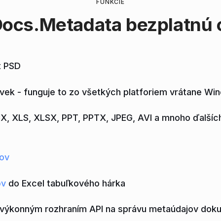
FUNKCIE
ocs.Metadata
bezplatnú o
t PSD
ek - funguje to zo všetkých platforiem vrátane Wi
X, XLS, XLSX, PPT, PPTX, JPEG, AVI a mnoho ďalšíc
jov
ov
do Excel tabuľkového hárka
výkonným rozhraním API na správu metaúdajov dok