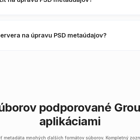
 servera na úpravu PSD metaúdajov?
 súborov podporované Gro
aplikáciami
tiť metadáta mnohých ďalších formátov súborov. Kompletný zozn