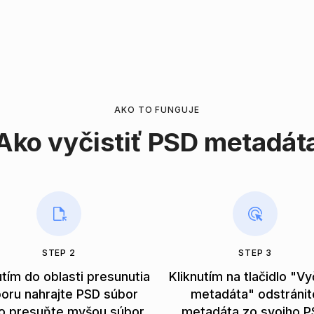
AKO TO FUNGUJE
Ako vyčistiť PSD metadát
STEP 2
STEP 3
utím do oblasti presunutia
Kliknutím na tlačidlo "Vyč
oru nahrajte PSD súbor
metadáta" odstránit
o presuňte myšou súbor
metadáta zo svojho P