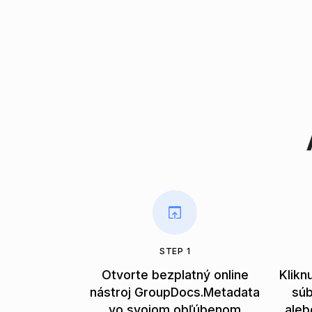
STEP 1
Otvorte bezplatný online
Klikn
nástroj GroupDocs.Metadata
súb
vo svojom obľúbenom
aleb