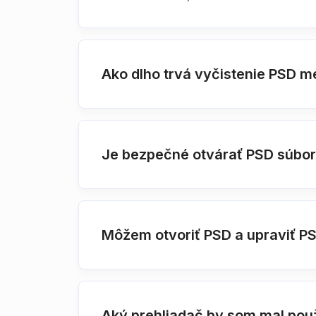
Ako dlho trvá vyčistenie PSD m
Je bezpečné otvárať PSD súbo
Môžem otvoriť PSD a upraviť P
Aký prehliadač by som mal pou