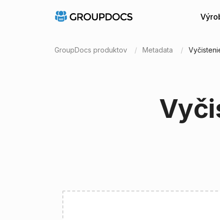
Výro
GroupDocs produktov
Metadata
Vyčisten
Vyči