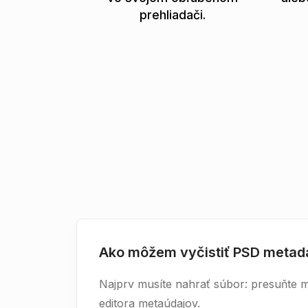
prehliadači.
Ako môžem vyčistiť PSD metad
Najprv musíte nahrať súbor: presuňte m
editora metaúdajov.