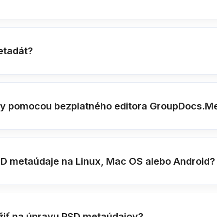
etadát?
ry pomocou bezplatného editora GroupDocs.M
SD metaúdaje na Linux, Mac OS alebo Android?
žiť na úpravu PSD metaúdajov?