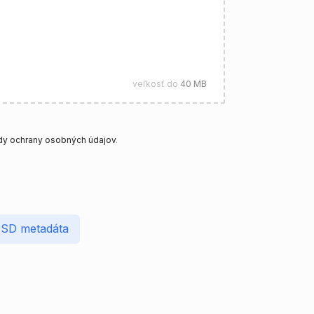
veľkosť do
40 MB
y ochrany osobných údajov
.
 PSD metadáta