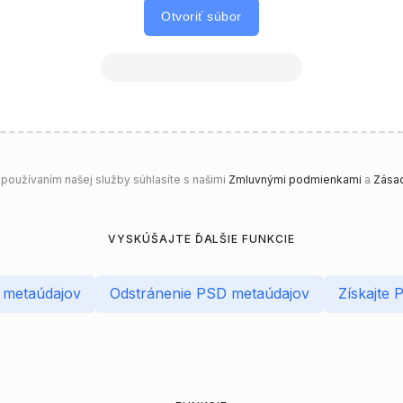
Otvoriť súbor
oužívaním našej služby súhlasíte s našimi
Zmluvnými podmienkami
a
Zásad
VYSKÚŠAJTE ĎALŠIE FUNKCIE
 metaúdajov
Odstránenie PSD metaúdajov
Získajte