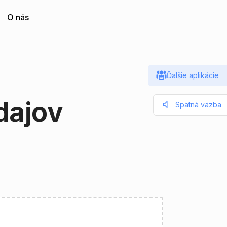
O nás
Ďalšie aplikácie
dajov
Spätná väzba