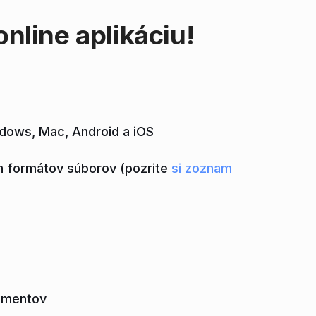
nline aplikáciu!
ndows, Mac, Android a iOS
h formátov súborov (pozrite
si zoznam
umentov