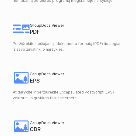
nemokamą peržiūros programą mėgstamoje naršyklėje.
GroupDocs.Viewer
PDF
Peržiūrėkite nešiojamąjį dokumento formatą (PDF) tiesiogiai
iš savo žiniatinklio naršyklės.
GroupDocs.Viewer
EPS
Atidarykite ir peržiūrėkite Encapsulated PostScript (EPS)
vektorinius grafikos failus internete.
GroupDocs.Viewer
CDR