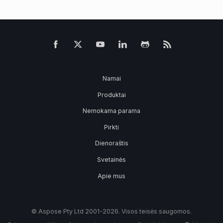
Namai
Produktai
Nemokama parama
Pirkti
Dienoraštis
Svetainės
Apie mus
© Aspose Pty Ltd 2001-2026. Visos teisės saugomos.