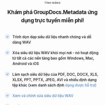
TÍNH NĂNG
Khám
phá GroupDocs.Metadata ứng
dụng
trực tuyến miễn
phí!
Trình dọn dẹp siêu dữ liệu nhanh chóng và dễ
dàng WAV
Xóa siêu dữ liệu WAV khỏi mọi nơi - nó hoạt động
từ tất cả các nền tảng bao gồm Windows, Mac,
Android và iOS
Làm sạch siêu dữ liệu của PDF, DOC, DOCX, XLS,
XLSX, PPT, PPTX, JPEG, AVI và nhiều định dạng
tệp khác (xem danh sách định
dạng được hỗ trợ)
Xem và chỉnh sửa siêu dữ liệu WAV