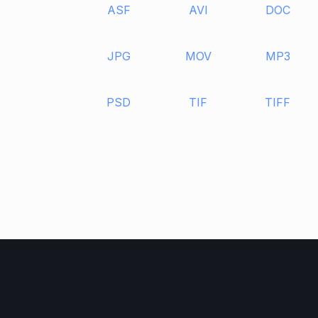
ASF
AVI
DOC
JPG
MOV
MP3
PSD
TIF
TIFF