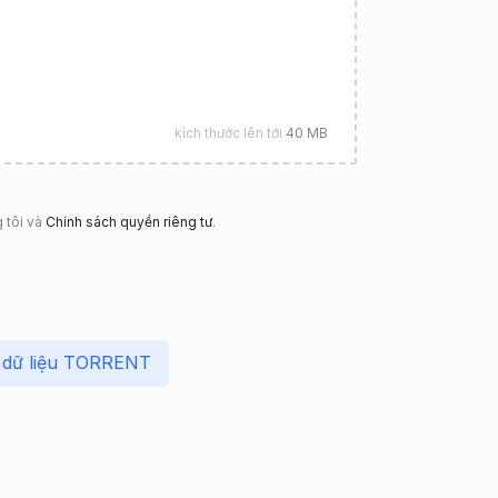
kích thước lên tới
40 MB
 tôi và
Chính sách quyền riêng tư
.
 dữ liệu TORRENT