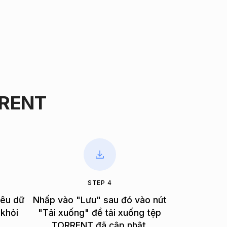
RRENT
STEP 4
iêu dữ
Nhấp vào "Lưu" sau đó vào nút
 khỏi
"Tải xuống" để tải xuống tệp
TORRENT đã cập nhật.