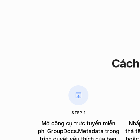
Cách
STEP 1
Mở công cụ trực tuyến miễn
Nhấ
phí GroupDocs.Metadata trong
thả t
trình duyệt yêu thích của bạn.
hoặc