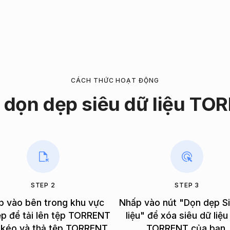
CÁCH THỨC HOẠT ĐỘNG
 dọn dẹp siêu dữ liệu TO
STEP 2
STEP 3
p vào bên trong khu vực
Nhấp vào nút "Dọn dẹp S
ệp để tải lên tệp TORRENT
liệu" để xóa siêu dữ liệu
 kéo và thả tệp TORRENT.
TORRENT của bạn.