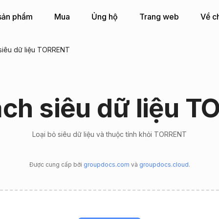
sản phẩm
Mua
Ủng hộ
Trang web
Về c
siêu dữ liệu TORRENT
ch siêu dữ liệu 
Loại bỏ siêu dữ liệu và thuộc tính khỏi TORRENT
Được cung cấp bởi
groupdocs.com
và
groupdocs.cloud
.