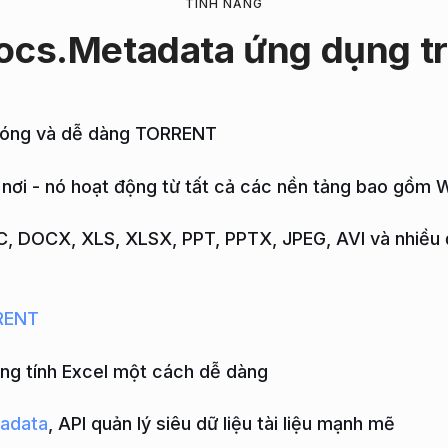
TÍNH NĂNG
ocs.Metadata ứng dụng
t
chóng và dễ dàng TORRENT
 nơi - nó hoạt động từ tất cả các nền tảng bao gồm
C, DOCX, XLS, XLSX, PPT, PPTX, JPEG, AVI và nhiều
RRENT
ng tính Excel một cách dễ dàng
adata
, API quản lý siêu dữ liệu tài liệu mạnh mẽ