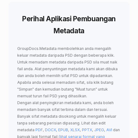
Perihal Aplikasi Pembuangan
Metadata
GroupDocs.Metadata
membolehkan anda
mengalih
keluar metadata daripada PSD
dengan beberapa klik.
Untuk memadam metadata daripada PSD sila muat naik
fail anda. Alat penyuntingan metadata kami akan dibuka
dan anda boleh memilih sifat PSD untuk dipadamkan.
Apabila anda selesai memadam sifat, sila klik butang
"Simpan" dan kemudian butang "Muat turun" untuk
memuat turun fail PSD yang dihasilkan.
Dengan alat penyingkiran metadata kami, anda boleh
memadam banyak sifat terbina dalam dan tersuai.
Banyak sifat metadata disokong untuk mengalih keluar
tanpa sebarang perisian dipasang. Lihat dan edit
metadata
PDF
,
DOCX
,
EPUB
,
XLSX
,
PPTX
,
JPEG
,
AVI
dan
banyak lagi format fail
(lihat senarai format yang