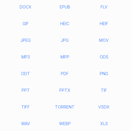
DOCX
EPUB
FLV
GIF
HEIC
HEIF
JPEG
JPG
MOV
MP3
MPP
ODS
ODT
PDF
PNG
PPT
PPTX
TIF
TIFF
TORRENT
VSDX
WAV
WEBP
XLS