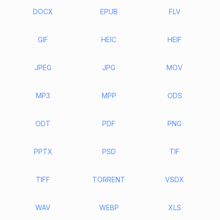
DOCX
EPUB
FLV
GIF
HEIC
HEIF
JPEG
JPG
MOV
MP3
MPP
ODS
ODT
PDF
PNG
PPTX
PSD
TIF
TIFF
TORRENT
VSDX
WAV
WEBP
XLS