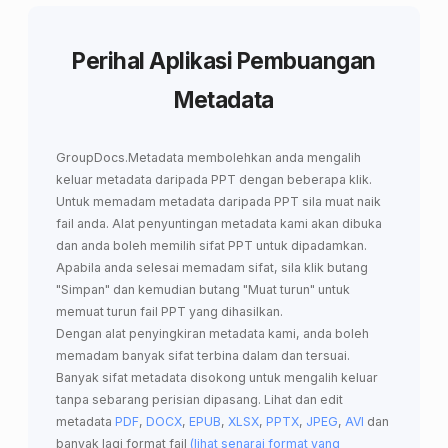
Perihal Aplikasi Pembuangan
Metadata
GroupDocs.Metadata
membolehkan anda
mengalih
keluar metadata daripada PPT
dengan beberapa klik.
Untuk memadam metadata daripada PPT sila muat naik
fail anda. Alat penyuntingan metadata kami akan dibuka
dan anda boleh memilih sifat PPT untuk dipadamkan.
Apabila anda selesai memadam sifat, sila klik butang
"Simpan" dan kemudian butang "Muat turun" untuk
memuat turun fail PPT yang dihasilkan.
Dengan alat penyingkiran metadata kami, anda boleh
memadam banyak sifat terbina dalam dan tersuai.
Banyak sifat metadata disokong untuk mengalih keluar
tanpa sebarang perisian dipasang. Lihat dan edit
metadata
PDF
,
DOCX
,
EPUB
,
XLSX
,
PPTX
,
JPEG
,
AVI
dan
banyak lagi format fail
(lihat senarai format yang