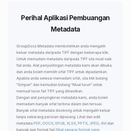
Perihal Aplikasi Pembuangan
Metadata
GroupDocs.Metadata
membolehkan anda
mengalih
keluar metadata daripada TIFF
dengan beberapa klik.
Untuk memadam metadata daripada TIFF sila muat naik
fail anda. Alat penyuntingan metadata kami akan dibuka
dan anda boleh memilih sifat TIFF untuk dipadamkan.
Apabila anda selesai memadam sifat, sila klik butang
"Simpan" dan kemudian butang "Muat turun" untuk
memuat turun fail TIFF yang dihasilkan.
Dengan alat penyingkiran metadata kami, anda boleh
memadam banyak sifat terbina dalam dan tersuai.
Banyak sifat metadata disokong untuk mengalih keluar
tanpa sebarang perisian dipasang. Lihat dan edit
metadata
PDF
,
DOCX
,
EPUB
,
XLSX
,
PPTX
,
JPEG
,
AVI
dan
banyak lagi format fail
(lihat senarai format yang