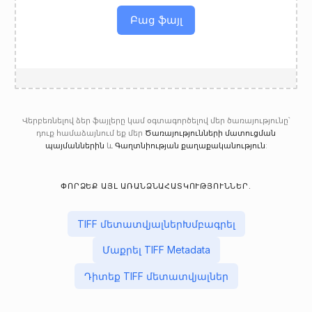
Բաց ֆայլ
Վերբեռնելով ձեր ֆայլերը կամ օգտագործելով մեր ծառայությունը՝
դուք համաձայնում եք մեր
Ծառայությունների մատուցման
պայմաններին
և
Գաղտնիության քաղաքականություն
:
ՓՈՐՁԵՔ ԱՅԼ ԱՌԱՆՁՆԱՀԱՏԿՈՒԹՅՈՒՆՆԵՐ.
TIFF մետատվյալներԽմբագրել
Մաքրել TIFF Metadata
Դիտեք TIFF մետատվյալներ