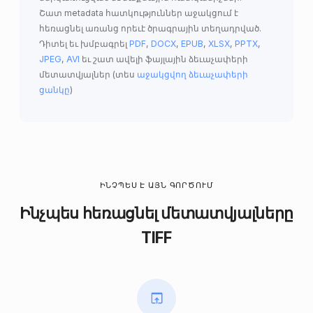
Շատ metadata հատկություններ աջակցում է
հեռացնել առանց որեւէ ծրագրային տեղադրված.
Դիտել եւ խմբագրել
PDF
,
DOCX
,
EPUB
,
XLSX
,
PPTX
,
JPEG
,
AVI
եւ շատ ավելի ֆայլային ձեւաչափերի
մետատվյալներ (տես
աջակցվող ձեւաչափերի
ցանկը
)
ԻՆՉՊԵՍ Է ԱՅՆ ԳՈՐԾՈՒՄ
Ինչպես հեռացնել մետատվյալները
TIFF