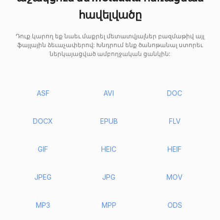
հավելվածը
Դուք կարող եք նաեւ մաքրել մետատվյալներ բազմաթիվ այլ
ֆայլային ձեւաչափերով: Խնդրում ենք ծանոթանալ ստորեւ
ներկայացված ամբողջական ցանկին:
ASF
AVI
DOC
DOCX
EPUB
FLV
GIF
HEIC
HEIF
JPEG
JPG
MOV
MP3
MPP
ODS