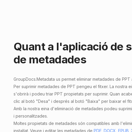
Quant a l'aplicació de 
de metadades
GroupDocs.Metadata
us permet
eliminar metadades de PPT
Per suprimir metadades de PPT pengeu el fitxer. La nostra 
s'obrirà i podeu triar PPT propietats per suprimir. Quan acab
clic al botó "Desa" i després al botó "Baixa" per baixar el fit
Amb la nostra eina d'eliminació de metadades podeu suprimi
i personalitzades.
Moltes propietats de metadades són compatibles amb l'elim
instal·lat. Veure i editar les metadades de
PDF
,
DOCX
,
EPUB
,