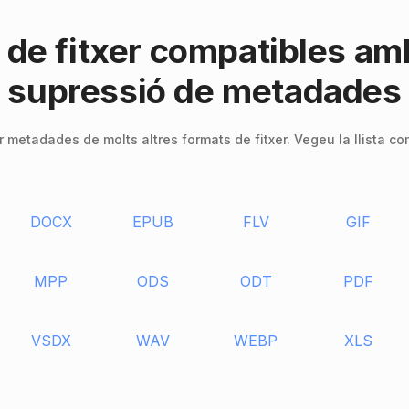
 de fitxer compatibles amb
supressió de metadades
metadades de molts altres formats de fitxer. Vegeu la llista co
DOCX
EPUB
FLV
GIF
MPP
ODS
ODT
PDF
VSDX
WAV
WEBP
XLS