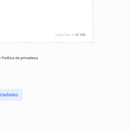
mida fins a
40 MB
i
Política de privadesa
.
etadades