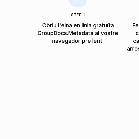
STEP 1
Obriu l'eina en línia gratuïta
Fe
GroupDocs.Metadata al vostre
c
navegador preferit.
ca
arro