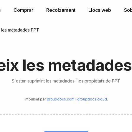
s
Comprar
Recolzament
Llocs web
Sob
x les metadades PPT
eix les metadades
S'estan suprimint les metadades i les propietats de PPT
Impulsat per
groupdocs.com
i
groupdocs.cloud
.