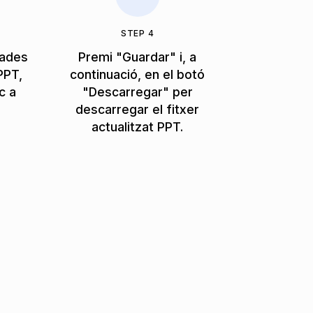
STEP 4
dades
Premi "Guardar" i, a
PPT,
continuació, en el botó
c a
"Descarregar" per
descarregar el fitxer
actualitzat PPT.