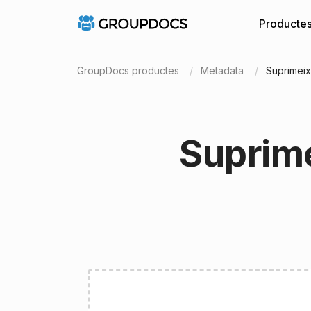
Producte
GroupDocs productes
Metadata
Suprimei
Suprim