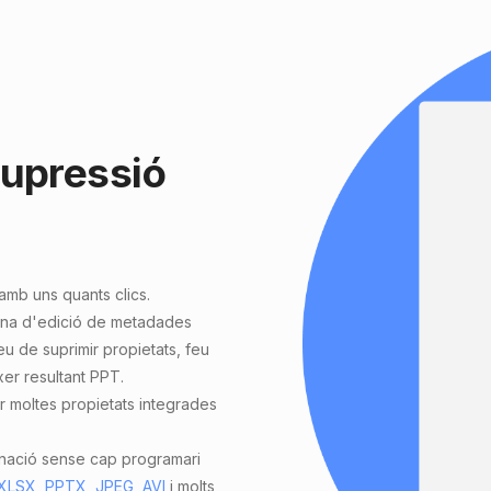
supressió
amb uns quants clics.
eina d'edició de metadades
eu de suprimir propietats, feu
xer resultant PPT.
r moltes propietats integrades
inació sense cap programari
XLSX
,
PPTX
,
JPEG
,
AVI
i molts