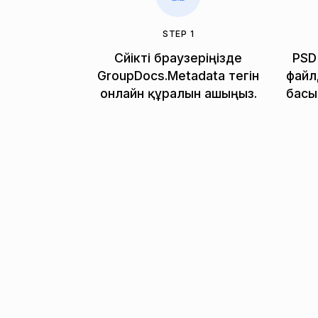
STEP 1
Сүйікті браузеріңізде
PSD 
GroupDocs.Metadata тегін
файл
онлайн құралын ашыңыз.
басы