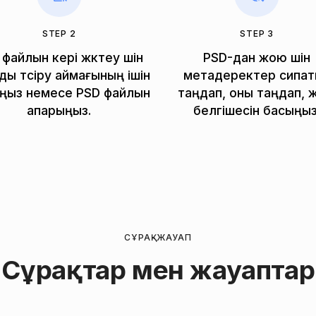
STEP 2
STEP 3
файлын кері жүктеу үшін
PSD-дан жою үшін
ды түсіру аймағының ішін
метадеректер сипат
ңыз немесе PSD файлын
таңдап, оны таңдап, 
апарыңыз.
белгішесін басыңыз
СҰРАҚ-ЖАУАП
Сұрақтар мен жауаптар