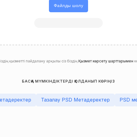
Файлды шолу
дің қызметті пайдалану арқылы сіз біздің
Қызмет көрсету шарттарымен
ке
БАСҚА МҮМКІНДІКТЕРДІ ҚОЛДАНЫП КӨРІҢІЗ
Метадеректер
Тазалау PSD Метадеректер
PSD ме