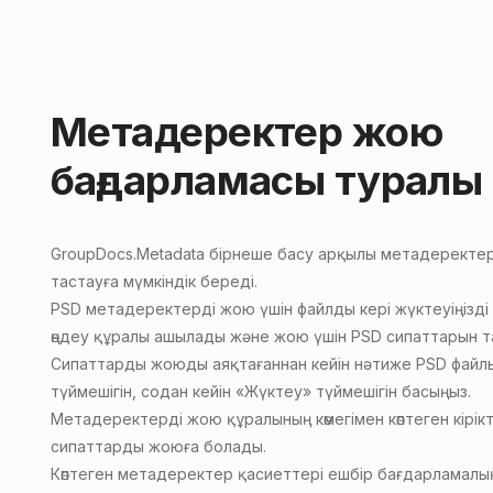
Метадеректер жою
бағдарламасы туралы
GroupDocs.Metadata
бірнеше басу арқылы
метадеректер
тастауға
мүмкіндік береді.
PSD метадеректерді жою үшін файлды кері жүктеуіңізд
өңдеу құралы ашылады және жою үшін PSD сипаттарын т
Сипаттарды жоюды аяқтағаннан кейін нәтиже PSD файлы
түймешігін, содан кейін «Жүктеу» түймешігін басыңыз.
Метадеректерді жою құралының көмегімен көптеген кірікт
сипаттарды жоюға болады.
Көптеген метадеректер қасиеттері ешбір бағдарламал