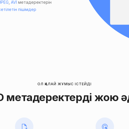
JPEG
,
AVI
метадеректерін
сетілетін пішімдер
ОЛ ҚАЛАЙ ЖҰМЫС ІСТЕЙДІ
D метадеректерді жою әд