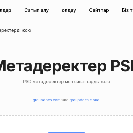
алдар
Сатып алу
Қолдау
Сайттар
Біз 
еректерді жою
Метадеректер PS
PSD метадеректер мен сипаттарды жою
groupdocs.com
және
groupdocs.cloud
.