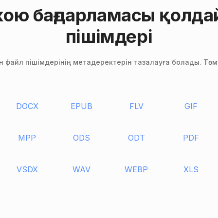
ою бағдарламасы қолда
пішімдері
ен файл пішімдерінің метадеректерін тазалауға болады. Төмен
DOCX
EPUB
FLV
GIF
MPP
ODS
ODT
PDF
VSDX
WAV
WEBP
XLS