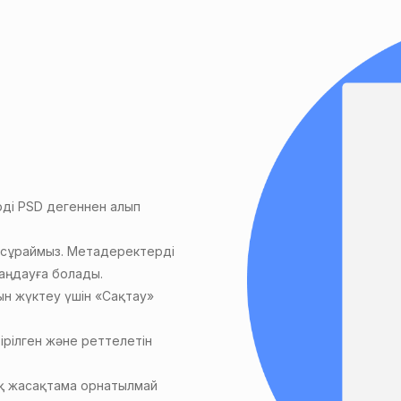
ді PSD дегеннен алып
і сұраймыз. Метадеректерді
аңдауға болады.
н жүктеу үшін «Сақтау»
ірілген және реттелетін
ық жасақтама орнатылмай