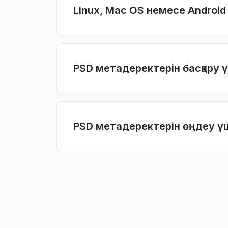
Linux, Mac OS немесе Androi
PSD метадеректерін басқару 
PSD метадеректерін өңдеу үші