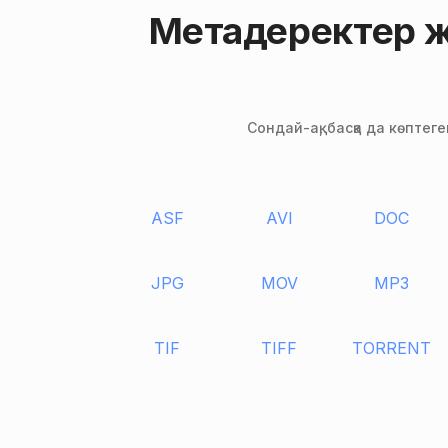
Метадеректер ж
Сондай-ақ, басқа да көптег
ASF
AVI
DOC
JPG
MOV
MP3
TIF
TIFF
TORRENT