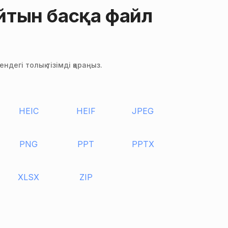
йтын басқа файл
дегі толық тізімді қараңыз.
HEIC
HEIF
JPEG
PNG
PPT
PPTX
XLSX
ZIP