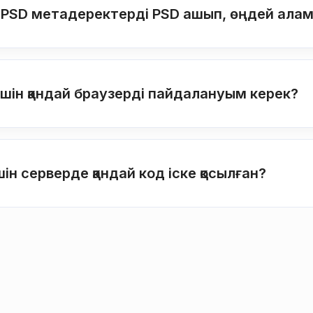
d PSD метадеректерді PSD ашып, өңдей ала
үшін қандай браузерді пайдалануым керек?
н серверде қандай код іске қосылған?