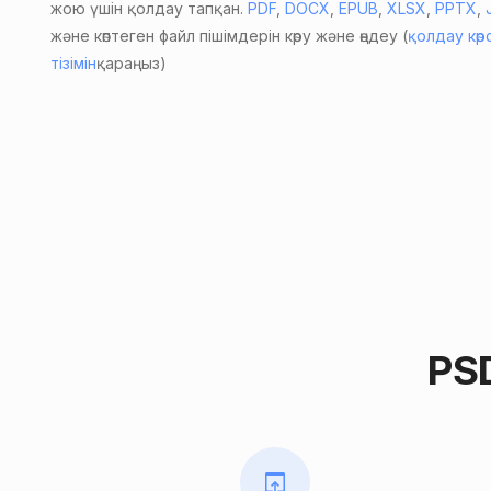
жою үшін қолдау тапқан.
PDF
,
DOCX
,
EPUB
,
XLSX
,
PPTX
,
және көптеген файл пішімдерін көру және өңдеу (
қолдау көр
тізімін
қараңыз)
PS