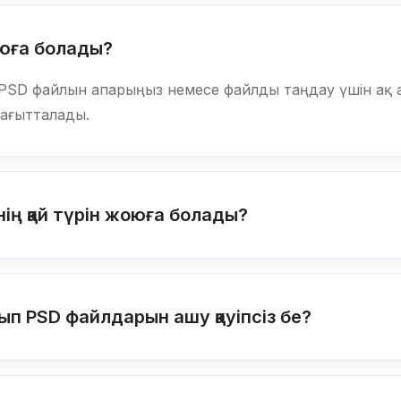
оюға болады?
PSD файлын апарыңыз немесе файлды таңдау үшін ақ а
ағытталады.
ің қай түрін жоюға болады?
ып PSD файлдарын ашу қауіпсіз бе?