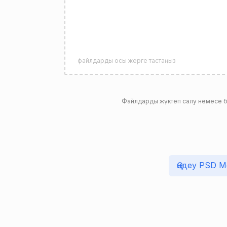
файлдарды осы жерге тастаңыз
Файлдарды жүктеп салу немесе біз
Өңдеу PSD 