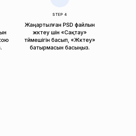
STEP 4
Жаңартылған PSD файлын
ын
жүктеу үшін «Сақтау»
жою
түймешігін басып, «Жүктеу»
.
батырмасын басыңыз.