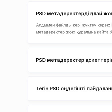
PSD метадеректерді қалай ж
Алдымен файлды кері жүктеу керек: 
метадеректер жою құралына қайта б
PSD метадеректер қасиеттерін
Тегін PSD өңдегішті пайдалан