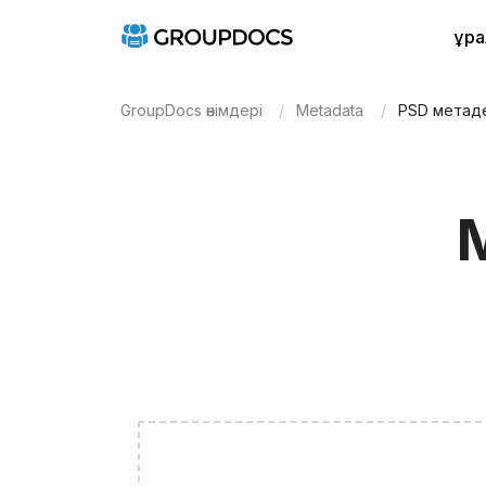
Құр
GroupDocs өнімдері
Metadata
PSD метад