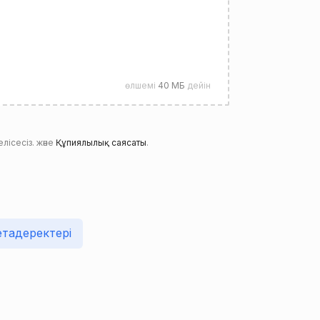
өлшемі
40 МБ
дейін
лісесіз. және
Құпиялылық саясаты
.
тадеректері