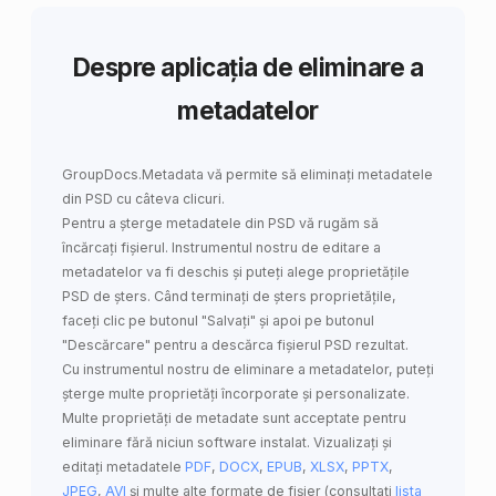
Despre aplicația de eliminare a
metadatelor
GroupDocs.Metadata
vă permite să
eliminați metadatele
din PSD
cu câteva clicuri.
Pentru a șterge metadatele din PSD vă rugăm să
încărcați fișierul. Instrumentul nostru de editare a
metadatelor va fi deschis și puteți alege proprietățile
PSD de șters. Când terminați de șters proprietățile,
faceți clic pe butonul "Salvați" și apoi pe butonul
"Descărcare" pentru a descărca fișierul PSD rezultat.
Cu instrumentul nostru de eliminare a metadatelor, puteți
șterge multe proprietăți încorporate și personalizate.
Multe proprietăți de metadate sunt acceptate pentru
eliminare fără niciun software instalat. Vizualizați și
editați metadatele
PDF
,
DOCX
,
EPUB
,
XLSX
,
PPTX
,
JPEG
,
AVI
și multe alte formate de fișier (consultați
lista