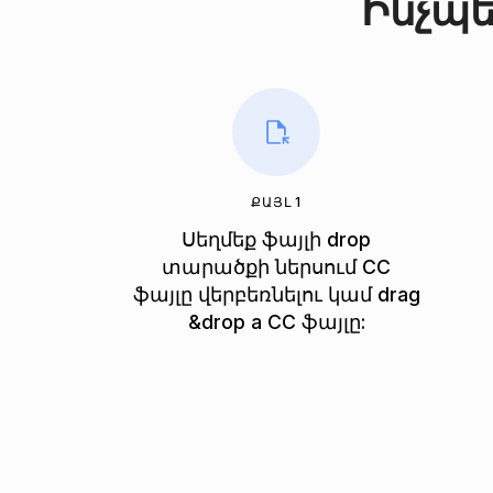
Ինչպե
ՔԱՅԼ 1
Սեղմեք ֆայլի drop
տարածքի ներսում CC
ֆայլը վերբեռնելու կամ drag
&drop a CC ֆայլը: