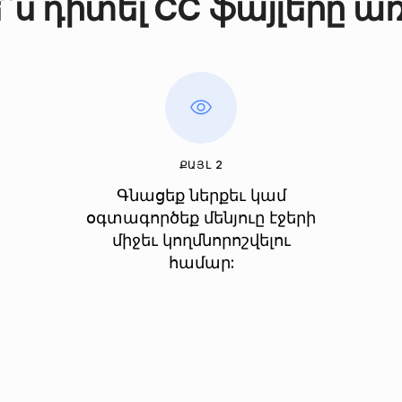
՞ս դիտել CC ֆայլերը ա
ՔԱՅԼ 2
Գնացեք ներքեւ կամ
օգտագործեք մենյուը էջերի
միջեւ կողմնորոշվելու
համար: