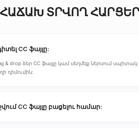
ՀԱՃԱԽ ՏՐՎՈՂ ՀԱՐՑԵ
դիտել CC ֆայլը:
rag & drop ձեր CC ֆայլը կամ սեղմեք ներսում սպիտա
ղի դիմումին:
ում CC ֆայլը բացելու համար: