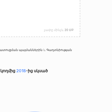
չափը մինչև
20 ՄԲ
 մատուցման պայմաններին
և
Գաղտնիության
 կողմից
2018
-ից սկսած