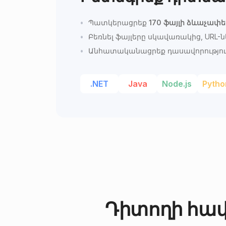
Պատկերացրեք
170 ֆայլի ձևաչափե
Բեռնել ֆայլերը սկավառակից, URL-ն
Անհատականացրեք դասավորությունը
.NET
Java
Node.js
Pytho
Դիտողի հավ