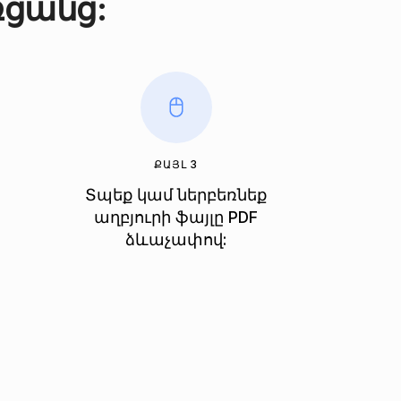
ռցանց:
ՔԱՅԼ 3
Տպեք կամ ներբեռնեք
աղբյուրի ֆայլը PDF
ձևաչափով: