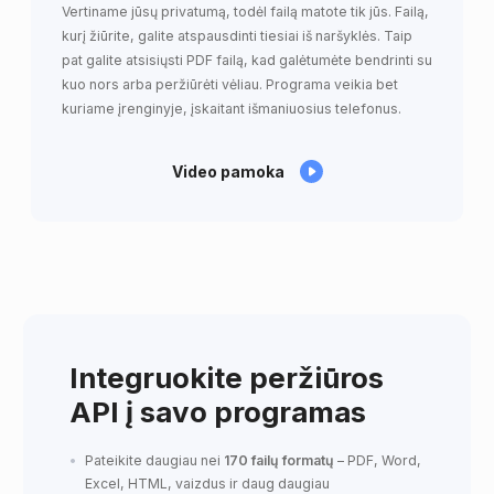
Vertiname jūsų privatumą, todėl failą matote tik jūs. Failą,
kurį žiūrite, galite atspausdinti tiesiai iš naršyklės. Taip
pat galite atsisiųsti PDF failą, kad galėtumėte bendrinti su
kuo nors arba peržiūrėti vėliau. Programa veikia bet
kuriame įrenginyje, įskaitant išmaniuosius telefonus.
Video pamoka
Integruokite peržiūros
API į savo programas
Pateikite daugiau nei
170 failų formatų
– PDF, Word,
Excel, HTML, vaizdus ir daug daugiau