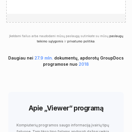
Įkeldami failus arba naudodami mūsų paslaugą sutinkate su mūsų
paslaugų
teikimo sąlygomis
ir
privatumo politika
.
Daugiau nei
27.9 mln.
dokumentų, apdorotų GroupDocs
programose nuo
2018
Apie „Viewer“ programą
Kompiuterių programos saugo informaciją įvairių tipų
failuose. Tam tikro tipo failams apdoroti dažnai reikia