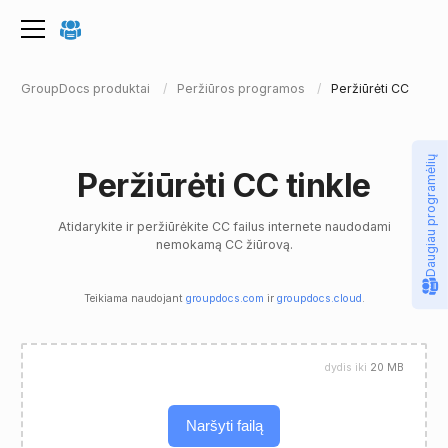
GroupDocs produktai
Peržiūros programos
Peržiūrėti CC
Daugiau programėlių
Peržiūrėti CC tinkle
Atidarykite ir peržiūrėkite CC failus internete naudodami
nemokamą CC žiūrovą.
Teikiama naudojant
groupdocs.com
ir
groupdocs.cloud
.
dydis iki
20 MB
Naršyti failą