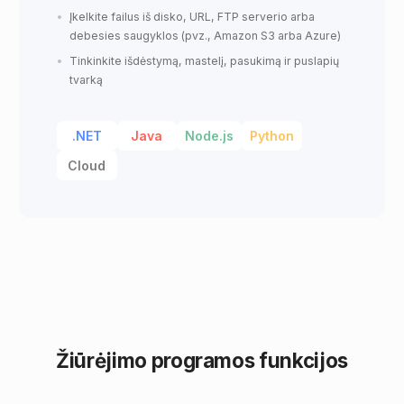
Įkelkite failus iš disko, URL, FTP serverio arba
debesies saugyklos (pvz., Amazon S3 arba Azure)
Tinkinkite išdėstymą, mastelį, pasukimą ir puslapių
tvarką
.NET
Java
Node.js
Python
Cloud
Žiūrėjimo programos funkcijos