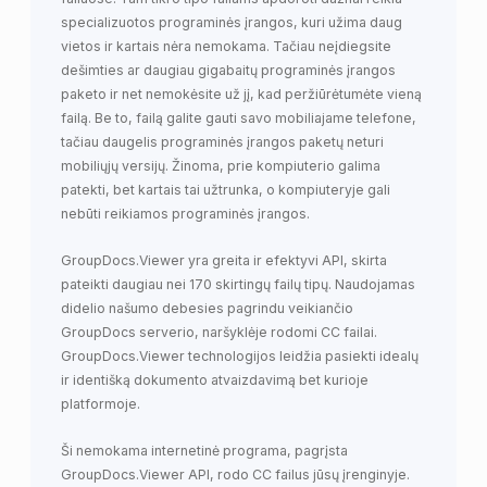
specializuotos programinės įrangos, kuri užima daug
vietos ir kartais nėra nemokama. Tačiau neįdiegsite
dešimties ar daugiau gigabaitų programinės įrangos
paketo ir net nemokėsite už jį, kad peržiūrėtumėte vieną
failą. Be to, failą galite gauti savo mobiliajame telefone,
tačiau daugelis programinės įrangos paketų neturi
mobiliųjų versijų. Žinoma, prie kompiuterio galima
patekti, bet kartais tai užtrunka, o kompiuteryje gali
nebūti reikiamos programinės įrangos.
GroupDocs.Viewer yra greita ir efektyvi API, skirta
pateikti daugiau nei 170 skirtingų failų tipų. Naudojamas
didelio našumo debesies pagrindu veikiančio
GroupDocs serverio, naršyklėje rodomi CC failai.
GroupDocs.Viewer technologijos leidžia pasiekti idealų
ir identišką dokumento atvaizdavimą bet kurioje
platformoje.
Ši nemokama internetinė programa, pagrįsta
GroupDocs.Viewer API, rodo CC failus jūsų įrenginyje.