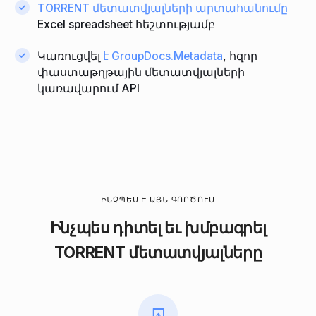
TORRENT մետատվյալների արտահանումը
Excel spreadsheet հեշտությամբ
Կառուցվել
է GroupDocs.Metadata
, հզոր
փաստաթղթային մետատվյալների
կառավարում API
ԻՆՉՊԵՍ Է ԱՅՆ ԳՈՐԾՈՒՄ
Ինչպես դիտել եւ խմբագրել
TORRENT մետատվյալները