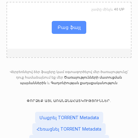
չափը մինչև
40 ՄԲ
Բաց ֆայլ
Վերբեռնելով ձեր ֆայլերը կամ օգտագործելով մեր ծառայությունը՝
դուք համաձայնում եք մեր
Ծառայությունների մատուցման
պայմաններին
և
Գաղտնիության քաղաքականություն
:
ՓՈՐՁԵՔ ԱՅԼ ԱՌԱՆՁՆԱՀԱՏԿՈՒԹՅՈՒՆՆԵՐ.
Մաքրել TORRENT Metadata
Հեռացնել TORRENT Metadata