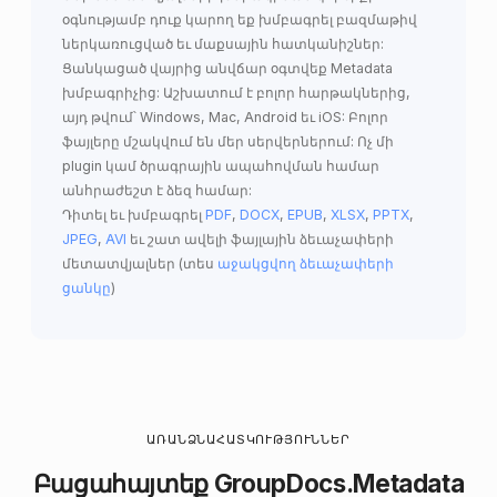
օգնությամբ դուք կարող եք խմբագրել բազմաթիվ
ներկառուցված եւ մաքսային հատկանիշներ:
Ցանկացած վայրից անվճար օգտվեք Metadata
խմբագրիչից: Աշխատում է բոլոր հարթակներից,
այդ թվում՝ Windows, Mac, Android եւ iOS: Բոլոր
ֆայլերը մշակվում են մեր սերվերներում: Ոչ մի
plugin կամ ծրագրային ապահովման համար
անհրաժեշտ է ձեզ համար:
Դիտել եւ խմբագրել
PDF
,
DOCX
,
EPUB
,
XLSX
,
PPTX
,
JPEG
,
AVI
եւ շատ ավելի ֆայլային ձեւաչափերի
մետատվյալներ (տես
աջակցվող ձեւաչափերի
ցանկը
)
ԱՌԱՆՁՆԱՀԱՏԿՈՒԹՅՈՒՆՆԵՐ
Բացահայտեք
GroupDocs.Metadata