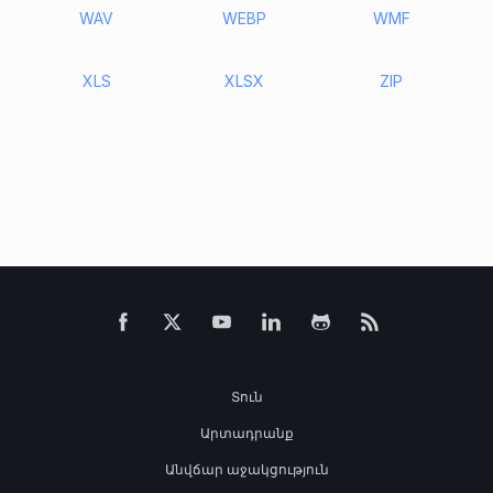
WAV
WEBP
WMF
XLS
XLSX
ZIP
Տուն
Արտադրանք
Անվճար աջակցություն