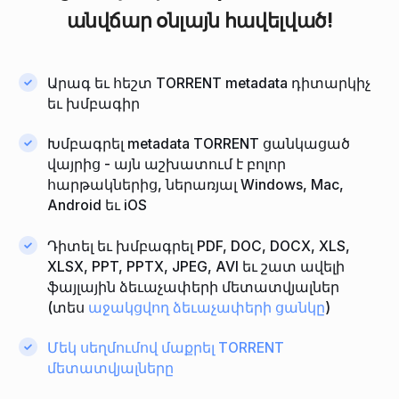
անվճար օնլայն հավելված!
Արագ եւ հեշտ TORRENT metadata դիտարկիչ
եւ խմբագիր
Խմբագրել metadata TORRENT ցանկացած
վայրից - այն աշխատում է բոլոր
հարթակներից, ներառյալ Windows, Mac,
Android եւ iOS
Դիտել եւ խմբագրել PDF, DOC, DOCX, XLS,
XLSX, PPT, PPTX, JPEG, AVI եւ շատ ավելի
ֆայլային ձեւաչափերի մետատվյալներ
(տես
աջակցվող ձեւաչափերի ցանկը
)
Մեկ սեղմումով մաքրել TORRENT
մետատվյալները