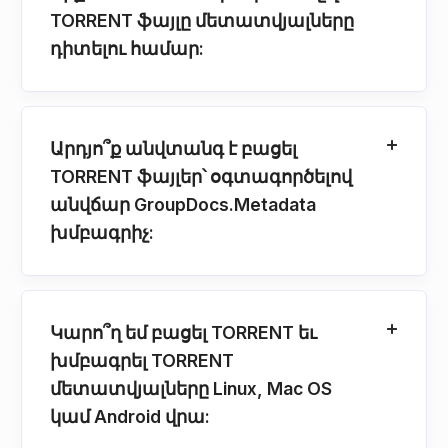
TORRENT ֆայլը մետատվյալները
դիտելու համար:
Արդյո՞ք անվտանգ է բացել
TORRENT ֆայլեր՝ օգտագործելով
անվճար GroupDocs.Metadata
խմբագրիչ:
Կարո՞ղ եմ բացել TORRENT եւ
խմբագրել TORRENT
մետատվյալները Linux, Mac OS
կամ Android վրա: