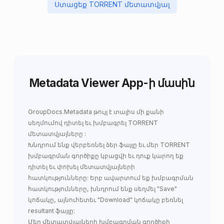
Ստացեք TORRENT մետատվյալ
Metadata Viewer App-ի մասին
GroupDocs.Metadata
թույլ է տալիս մի քանի
սեղմումով
դիտել եւ խմբագրել TORRENT
մետատվյալները
:
Խնդրում ենք վերբեռնել ձեր ֆայլը եւ մեր TORRENT
խմբագրման գործիքը կբացվի եւ դուք կարող եք
դիտել եւ փոխել մետատվյալների
հատկությունները: Երբ ավարտում եք խմբագրման
հատկությունները, խնդրում ենք սեղմել "Save"
կոճակը, այնուհետեւ "Download" կոճակը բեռնել
resultant ֆայլը:
Մեր մետատվյալների խմբագրման գործիքի