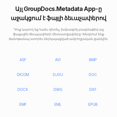
Այլ GroupDocs.Metadata App-ը
աջակցում է ֆայլի ձեւաչափերով
Դուք կարող եք նաեւ դիտել, խմբագրել բազմաթիվ այլ
ֆայլային ձեւաչափերի մետատվյալները: Խնդրում ենք
ծանոթանալ ստորեւ ներկայացված ամբողջական ցանկին:
ASF
AVI
BMP
DICOM
DJVU
DOC
DOCX
DWG
DXF
EMF
EML
EPUB