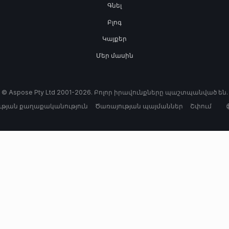
Գնել
Բլոգ
Կայքեր
Մեր մասին
© Aspose Pty Ltd 2001-2026. Բոլոր իրավունքները պաշտպանված են.
թյան քաղաքականություն
Ծառայության պայմաններ
Շփում