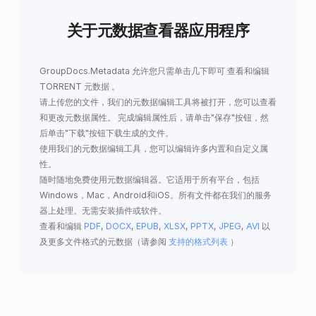
关于元数据查看器应用程序
GroupDocs.Metadata
允许您只需单击几下即可
查看和编辑
TORRENT 元数据
。
请上传您的文件，我们的元数据编辑工具将被打开，您可以查看
和更改元数据属性。 完成编辑属性后，请单击"保存"按钮，然
后单击"下载"按钮下载生成的文件。
使用我们的元数据编辑工具，您可以编辑许多内置和自定义属
性。
随时随地免费使用元数据编辑器。它适用于所有平台，包括
Windows，Mac，Android和iOS。所有文件都在我们的服务
器上处理。无需安装插件或软件。
查看和编辑
PDF
,
DOCX
,
EPUB
,
XLSX
,
PPTX
,
JPEG
,
AVI
以
及更多文件格式的元数据（请参阅
支持的格式列表
）