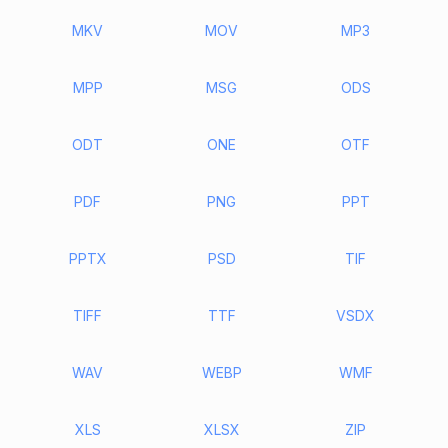
MKV
MOV
MP3
MPP
MSG
ODS
ODT
ONE
OTF
PDF
PNG
PPT
PPTX
PSD
TIF
TIFF
TTF
VSDX
WAV
WEBP
WMF
XLS
XLSX
ZIP