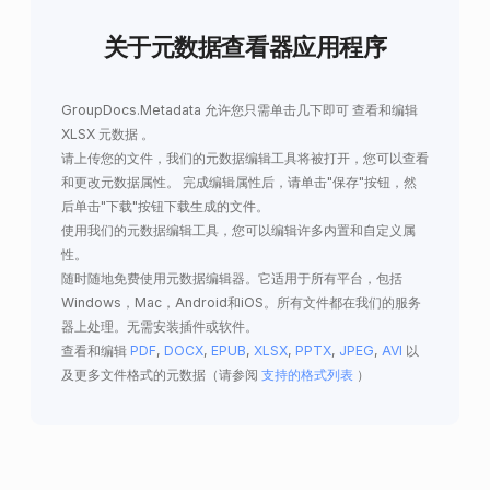
关于元数据查看器应用程序
GroupDocs.Metadata
允许您只需单击几下即可
查看和编辑
XLSX 元数据
。
请上传您的文件，我们的元数据编辑工具将被打开，您可以查看
和更改元数据属性。 完成编辑属性后，请单击"保存"按钮，然
后单击"下载"按钮下载生成的文件。
使用我们的元数据编辑工具，您可以编辑许多内置和自定义属
性。
随时随地免费使用元数据编辑器。它适用于所有平台，包括
Windows，Mac，Android和iOS。所有文件都在我们的服务
器上处理。无需安装插件或软件。
查看和编辑
PDF
,
DOCX
,
EPUB
,
XLSX
,
PPTX
,
JPEG
,
AVI
以
及更多文件格式的元数据（请参阅
支持的格式列表
）