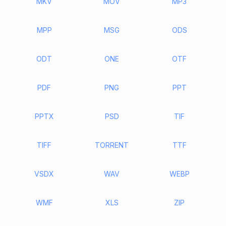
MKV
MOV
MP3
MPP
MSG
ODS
ODT
ONE
OTF
PDF
PNG
PPT
PPTX
PSD
TIF
TIFF
TORRENT
TTF
VSDX
WAV
WEBP
WMF
XLS
ZIP