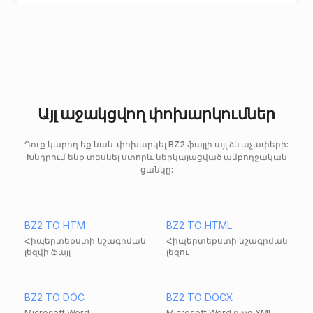
Այլ աջակցվող փոխարկումներ
Դուք կարող եք նաև փոխարկել BZ2 ֆայլի այլ ձևաչափերի:
Խնդրում ենք տեսնել ստորև ներկայացված ամբողջական
ցանկը:
BZ2 TO HTM
BZ2 TO HTML
Հիպերտեքստի նշագրման
Հիպերտեքստի նշագրման
լեզվի ֆայլ
լեզու
BZ2 TO DOC
BZ2 TO DOCX
Microsoft Word
Microsoft Word բաց XML