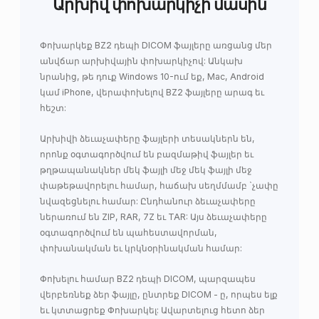
Արխիվ փոխարկիչի մասին
Փոխարկեք BZ2 դեպի DICOM ֆայլերը առցանց մեր
անվճար արխիվային փոխարկիչով: Անկախ
նրանից, թե դուք Windows 10-ում եք, Mac, Android
կամ iPhone, վերափոխելով BZ2 ֆայլերը արագ եւ
հեշտ:
Արխիվի ձեւաչափերը ֆայլերի տեսակներն են,
որոնք օգտագործվում են բազմաթիվ ֆայլեր եւ
թղթապանակներ մեկ ֆայլի մեջ մեկ ֆայլի մեջ
փաթեթավորելու համար, հաճախ սեղմմամբ `չափը
նվազեցնելու համար: Ընդհանուր ձեւաչափերը
ներառում են ZIP, RAR, 7Z եւ TAR: Այս ձեւաչափերը
օգտագործվում են պահեստավորման,
փոխանակման եւ կրկնօրինակման համար:
Փոխելու համար BZ2 դեպի DICOM, պարզապես
վերբեռնեք ձեր ֆայլը, ընտրեք DICOM - ը, որպես ելք
եւ կտտացրեք Փոխարկել: Ավարտելուց հետո ձեր