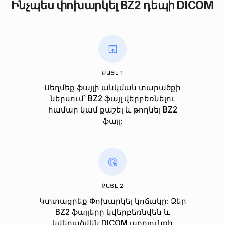
Ինչպես փոխարկել BZ2 դեպի DICOM
ՔԱՅԼ 1
Սեղմեք ֆայլի անկման տարածքի
ներսում՝ BZ2 ֆայլ վերբեռնելու
համար կամ քաշել և թողնել BZ2
ֆայլ:
ՔԱՅԼ 2
Կտտացրեք Փոխարկել կոճակը: Ձեր
BZ2 ֆայլերը կվերբեռնվեն և
կվերածվեն DICOM արդյունքի