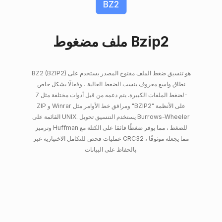
BZ2
ملف مضغوط Bzip2
BZ2 (BZIP2) هو تنسيق ضغط الملف مفتوح المصدر يستخدم على
نطاق واسع معروف بنسب الضغط العالية ، وفعالًا بشكل خاص
لضغط الملفات الكبيرة. يتم دعمه من قبل أدوات مختلفة مثل 7-
ZIP و Winrar ومرافق خط الأوامر مثل "BZIP2" على الأنظمة
القائمة على UNIX. يستخدم التنسيق تحويل Burrows-Wheeler
وترميز Huffman للضغط ، مما يوفر ضغطًا قائمًا على الكتلة مع
عمليات فحص للتكامل الاختيارية عبر CRC32 ، مما يجعله موثوقًا
بالحفاظ على البيانات.