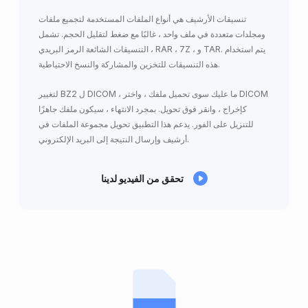
تنسيقات الأرشيف هي أنواع الملفات المستخدمة لتجميع ملفات
ومجلدات متعددة في ملف واحد ، غالبًا مع ضغط لتقليل الحجم. تشمل
التنسيقات الشائعة الرمز البريدي ، RAR ، 7Z ، و TAR. يتم استخدام
هذه التنسيقات للتخزين والمشاركة والنسخ الاحتياطية.
لتغيير BZ2 ل DICOM ، ما عليك سوى تحميل ملفك ، واختر DICOM
كإخراج ، وانقر فوق تحويل. بمجرد الانتهاء ، سيكون ملفك جاهزًا
للتنزيل على الفور. يدعم هذا التطبيق تحويل مجموعة الملفات في
أرشيف وإرسال النتيجة إلى البريد الإلكتروني.
تحقق من الفيديو لدينا