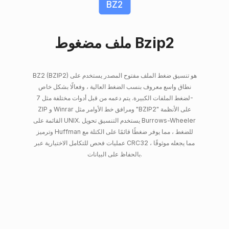
BZ2
ملف مضغوط Bzip2
BZ2 (BZIP2) هو تنسيق ضغط الملف مفتوح المصدر يستخدم على
نطاق واسع معروف بنسب الضغط العالية ، وفعالًا بشكل خاص
لضغط الملفات الكبيرة. يتم دعمه من قبل أدوات مختلفة مثل 7-
ZIP و Winrar ومرافق خط الأوامر مثل "BZIP2" على الأنظمة
القائمة على UNIX. يستخدم التنسيق تحويل Burrows-Wheeler
وترميز Huffman للضغط ، مما يوفر ضغطًا قائمًا على الكتلة مع
عمليات فحص للتكامل الاختيارية عبر CRC32 ، مما يجعله موثوقًا
بالحفاظ على البيانات.