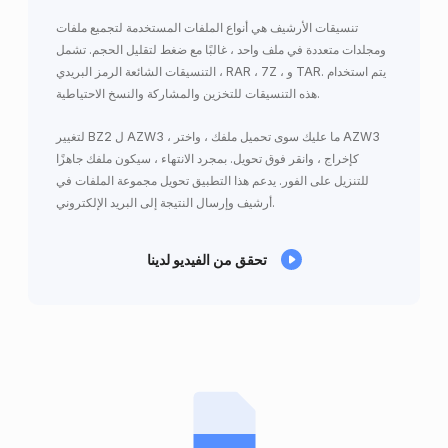
تنسيقات الأرشيف هي أنواع الملفات المستخدمة لتجميع ملفات
ومجلدات متعددة في ملف واحد ، غالبًا مع ضغط لتقليل الحجم. تشمل
التنسيقات الشائعة الرمز البريدي ، RAR ، 7Z ، و TAR. يتم استخدام
هذه التنسيقات للتخزين والمشاركة والنسخ الاحتياطية.
لتغيير BZ2 ل AZW3 ، ما عليك سوى تحميل ملفك ، واختر AZW3
كإخراج ، وانقر فوق تحويل. بمجرد الانتهاء ، سيكون ملفك جاهزًا
للتنزيل على الفور. يدعم هذا التطبيق تحويل مجموعة الملفات في
أرشيف وإرسال النتيجة إلى البريد الإلكتروني.
تحقق من الفيديو لدينا