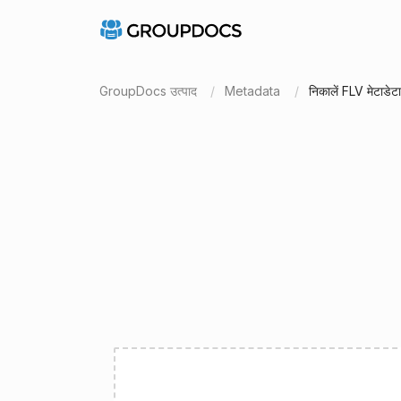
GroupDocs उत्पाद
Metadata
निकालें FLV मेटाडेटा