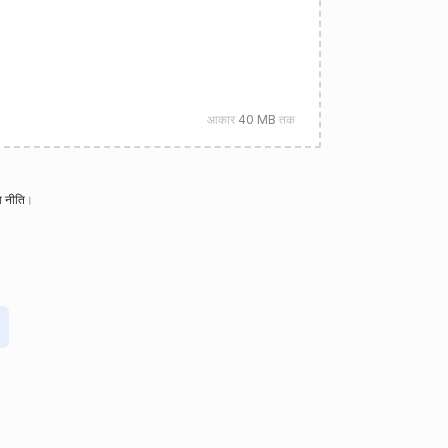
आकार
40 MB
तक
 नीति
।