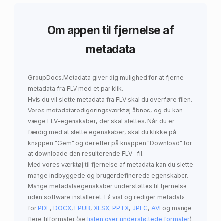
Om appen til fjernelse af
metadata
GroupDocs.Metadata
giver dig mulighed for at
fjerne
metadata fra FLV
med et par klik.
Hvis du vil slette metadata fra FLV skal du overføre filen.
Vores metadataredigeringsværktøj åbnes, og du kan
vælge FLV-egenskaber, der skal slettes. Når du er
færdig med at slette egenskaber, skal du klikke på
knappen "Gem" og derefter på knappen "Download" for
at downloade den resulterende FLV -fil.
Med vores værktøj til fjernelse af metadata kan du slette
mange indbyggede og brugerdefinerede egenskaber.
Mange metadataegenskaber understøttes til fjernelse
uden software installeret. Få vist og rediger metadata
for
PDF
,
DOCX
,
EPUB
,
XLSX
,
PPTX
,
JPEG
,
AVI
og mange
flere filformater (se
listen over understøttede formater
)