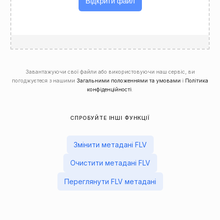
Відкрити файл
Завантажуючи свої файли або використовуючи наш сервіс, ви
погоджуєтеся з нашими
Загальними положеннями та умовами
і
Політика
конфіденційності
.
СПРОБУЙТЕ ІНШІ ФУНКЦІЇ
Змінити метадані FLV
Очистити метадані FLV
Переглянути FLV метадані