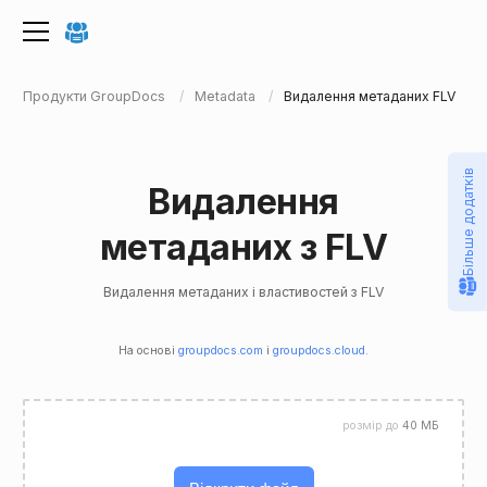
Продукти GroupDocs
Metadata
Видалення метаданих FLV
Більше додатків
Видалення
метаданих з FLV
Видалення метаданих і властивостей з FLV
На основі
groupdocs.com
і
groupdocs.cloud
.
розмір до
40 МБ