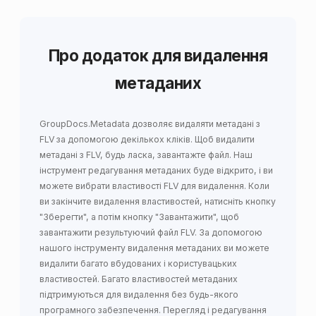
Про додаток для видалення
метаданих
GroupDocs.Metadata дозволяє
видаляти метадані з
FLV
за допомогою декількох кліків. Щоб видалити
метадані з FLV, будь ласка, завантажте файл. Наш
інструмент редагування метаданих буде відкрито, і ви
можете вибрати властивості FLV для видалення. Коли
ви закінчите видалення властивостей, натисніть кнопку
"Зберегти", а потім кнопку "Завантажити", щоб
завантажити результуючий файл FLV. За допомогою
нашого інструменту видалення метаданих ви можете
видалити багато вбудованих і користувацьких
властивостей. Багато властивостей метаданих
підтримуються для видалення без будь-якого
програмного забезпечення. Перегляд і редагування