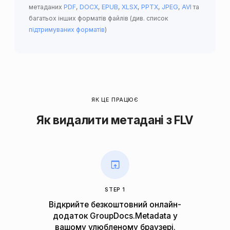
метаданих
PDF
,
DOCX
,
EPUB
,
XLSX
,
PPTX
,
JPEG
,
AVI
та
багатьох інших форматів файлів (див. список
підтримуваних форматів
)
ЯК ЦЕ ПРАЦЮЄ
Як видалити метадані з FLV
STEP 1
Відкрийте безкоштовний онлайн-
додаток GroupDocs.Metadata у
вашому улюбленому браузері.