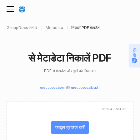
GroupDocs उत्पाद
Metadata
निकालें PDF मेटाडेटा
और ऐप
से मेटाडेटा निकालें PDF
PDF से मेटाडेटा और गुणों को निकालना
groupdocs.com
और
groupdocs.cloud
।
आकार
40 MB
तक
फ़ाइल ब्राउज़ करें