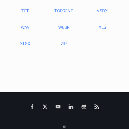
TIFF
TORRENT
VSDX
WAV
WEBP
XLS
XLSX
ZIP
घर