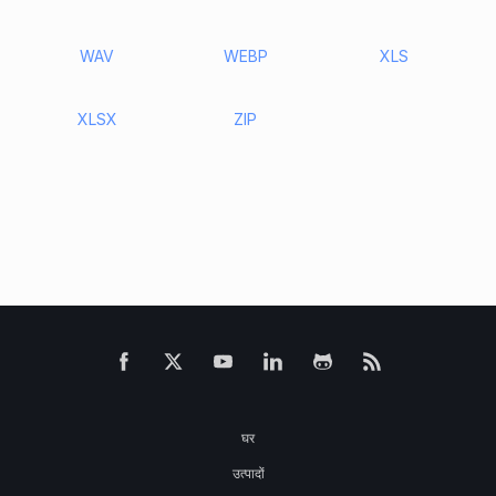
WAV
WEBP
XLS
XLSX
ZIP
घर
उत्पादों