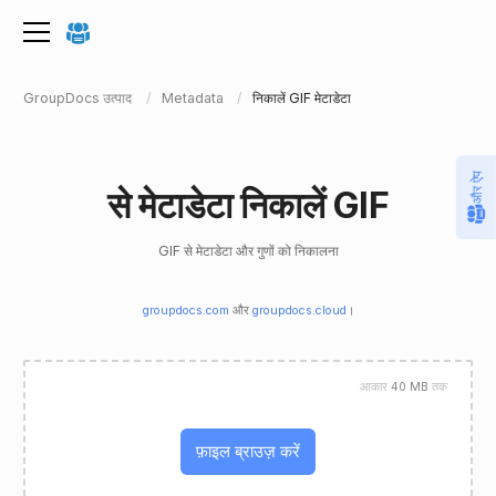
GroupDocs उत्पाद
Metadata
निकालें GIF मेटाडेटा
और ऐप
से मेटाडेटा निकालें GIF
GIF से मेटाडेटा और गुणों को निकालना
groupdocs.com
और
groupdocs.cloud
।
आकार
40 MB
तक
फ़ाइल ब्राउज़ करें