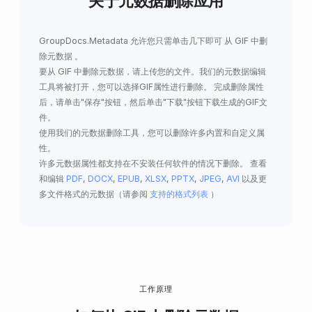
关于元数据删除应用
GroupDocs.Metadata
允许您只需单击几下即可
从 GIF 中删
除元数据
。
要从 GIF 中删除元数据，请上传您的文件。我们的元数据编辑
工具将被打开，您可以选择GIF属性进行删除。 完成删除属性
后，请单击"保存"按钮，然后单击"下载"按钮下载生成的GIF文
件。
使用我们的元数据删除工具，您可以删除许多内置和自定义属
性。
许多元数据属性都支持在不安装任何软件的情况下删除。 查看
和编辑
PDF
,
DOCX
,
EPUB
,
XLSX
,
PPTX
,
JPEG
,
AVI
以及更
多文件格式的元数据（请参阅
支持的格式列表
）
工作原理