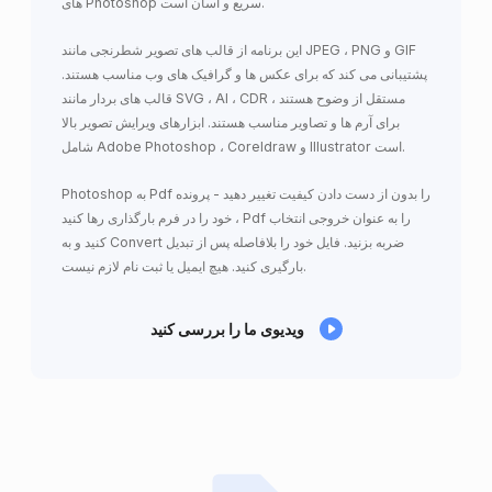
های Photoshop سریع و آسان است.
این برنامه از قالب های تصویر شطرنجی مانند JPEG ، PNG و GIF
پشتیبانی می کند که برای عکس ها و گرافیک های وب مناسب هستند.
قالب های بردار مانند SVG ، AI ، CDR مستقل از وضوح هستند ،
برای آرم ها و تصاویر مناسب هستند. ابزارهای ویرایش تصویر بالا
شامل Adobe Photoshop ، Coreldraw و Illustrator است.
Photoshop به Pdf را بدون از دست دادن کیفیت تغییر دهید - پرونده
خود را در فرم بارگذاری رها کنید ، Pdf را به عنوان خروجی انتخاب
کنید و به Convert ضربه بزنید. فایل خود را بلافاصله پس از تبدیل
بارگیری کنید. هیچ ایمیل یا ثبت نام لازم نیست.
ویدیوی ما را بررسی کنید