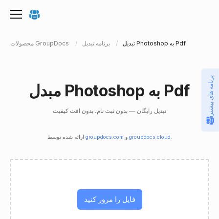
تبدیل Photoshop به Pdf
برنامه تبدیل
محصولات GroupDocs
برنامه های بیشتر
مبدل Photoshop به Pdf
تبدیل رایگان — بدون ثبت نام، بدون افت کیفیت
.
groupdocs.cloud
و
groupdocs.com
ارائه شده توسط
فایل را مرور کنید