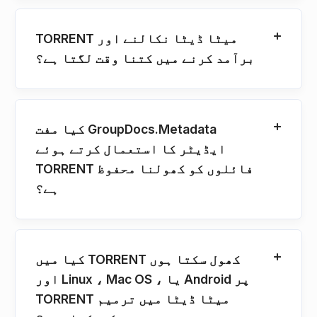
TORRENT میٹا ڈیٹا نکالنے اور
برآمد کرنے میں کتنا وقت لگتا ہے؟
کیا مفت GroupDocs.Metadata
ایڈیٹر کا استعمال کرتے ہوئے
TORRENT فائلوں کو کھولنا محفوظ
ہے؟
کیا میں TORRENT کھول سکتا ہوں
اور Linux ، Mac OS ، یا Android پر
TORRENT میٹا ڈیٹا میں ترمیم