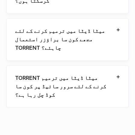
کرسکتا ہوں؟
میٹا ڈیٹا میں ترمیم کرنے کے لئے
مجھے کون سا براؤزر استعمال
TORRENT چاہئے؟
TORRENT میٹا ڈیٹا میں ترمیم
کرنے کے لئے سرور سائیڈ پر کون سا
کوڈ چل رہا ہے؟