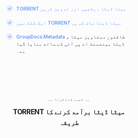
TORRENT میٹا ڈیٹا دیکھیں اور تدوین کریں
ایک کلک میں TORRENT میٹا ڈیٹا صاف کریں
، طاقتور دستاویز میٹا
GroupDocs.Metadata
ڈیٹا مینجمنٹ اے پی آئی کے ساتھ بنایا گیا
ہے۔
یہ کیسے کام کرتا ہے
TORRENT میٹا ڈیٹا برآمد کرنے کا
طریقہ