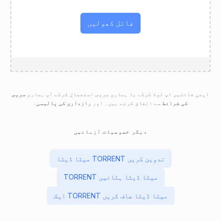
فائل کھولیں
اپنی فائلیں اپ لوڈ کرکے یا ہماری سروس استعمال کرکے آپ ہماری
سروس
کی شرائط
سے اتفاق کرتے ہیں۔ اور
رازداری کی پالیسی
۔
دیگر خصوصیات آزمائیں
میٹا ڈیٹا TORRENT تدوین کریں
TORRENT میٹا ڈیٹا ہٹائیں
ایک TORRENT میٹا ڈیٹا صاف کریں