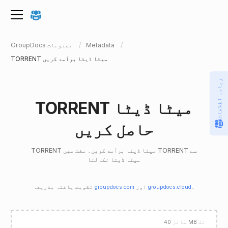
Metadata
GroupDocs مصنوعات
TORRENT میٹا ڈیٹا برآمد کریں
زیادہ اطلاقات
TORRENT میٹا ڈیٹا
حاصل کریں
TORRENT میٹا ڈیٹا برآمد کریں۔ مفت میں TORRENT سے
میٹا ڈیٹا نکالنا
۔
groupdocs.cloud
اور
groupdocs.com
تقویت یافتہ بذریعہ
تک
40 MB
سائز