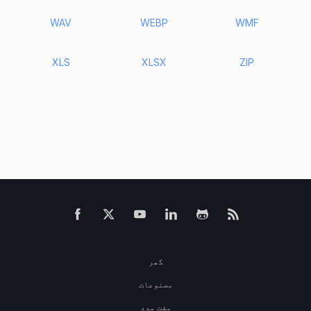
WAV
WEBP
WMF
XLS
XLSX
ZIP
گھر
مصنوعات
مفت مدد