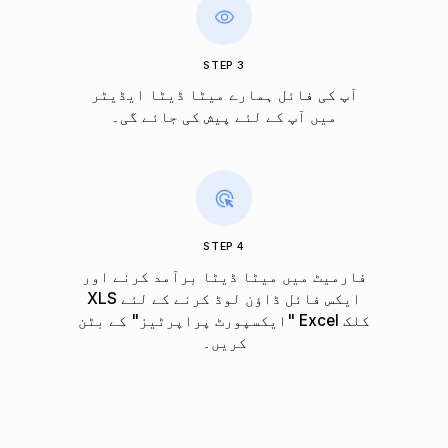
STEP 3
آپ کی فائل ہمارے میٹا ڈیٹا ایڈیٹر
میں آپ کے لئے پیش کی جائے گی۔
STEP 4
فارمیٹ میں میٹا ڈیٹا برآمد کرنے اور
XLS ایکس فائل ڈاؤن لوڈ کرنے کے لئے
"ایکسپورٹ پراپرٹیز" کے بٹن Excel کلک
کریں۔