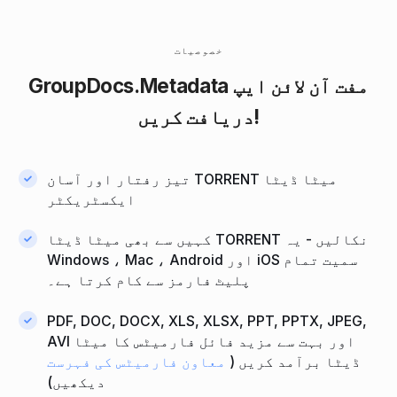
خصوصیات
مفت آن لائن ایپ
GroupDocs.Metadata
دریافت کریں!
تیز رفتار اور آسان TORRENT میٹا ڈیٹا
ایکسٹریکٹر
کہیں سے بھی میٹا ڈیٹا TORRENT نکالیں - یہ
Windows ، Mac ، Android اور iOS سمیت تمام
پلیٹ فارمز سے کام کرتا ہے۔
PDF, DOC, DOCX, XLS, XLSX, PPT, PPTX, JPEG,
AVI اور بہت سے مزید فائل فارمیٹس کا میٹا
ڈیٹا برآمد کریں (
معاون فارمیٹس کی فہرست
دیکھیں)