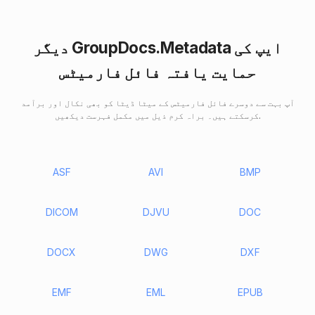
دیگر GroupDocs.Metadata ایپ کی
حمایت یافتہ فائل فارمیٹس
آپ بہت سے دوسرے فائل فارمیٹس کے میٹا ڈیٹا کو بھی نکال اور برآمد
کرسکتے ہیں۔ براہ کرم ذیل میں مکمل فہرست دیکھیں.
ASF
AVI
BMP
DICOM
DJVU
DOC
DOCX
DWG
DXF
EMF
EML
EPUB