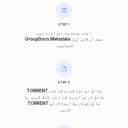
STEP 1
اپنے پسندیدہ براؤزر میں
GroupDocs.Metadata مفت آن لائن ٹول
کھولیں۔
STEP 2
TORRENT فائل اپ لوڈ کرنے کے لئے
فائل ڈراپ ایریا کے اندر کلک کریں یا
TORRENT فائل کو ڈریگ اینڈ ڈراپ
کریں۔