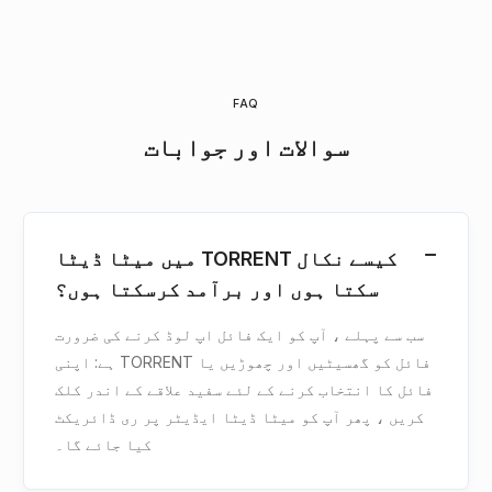
FAQ
سوالات اور جوابات
میں میٹا ڈیٹا TORRENT کیسے نکال
سکتا ہوں اور برآمد کرسکتا ہوں؟
سب سے پہلے ، آپ کو ایک فائل اپ لوڈ کرنے کی ضرورت
ہے: اپنی TORRENT فائل کو گھسیٹیں اور چھوڑیں یا
فائل کا انتخاب کرنے کے لئے سفید علاقے کے اندر کلک
کریں ، پھر آپ کو میٹا ڈیٹا ایڈیٹر پر ری ڈائریکٹ
کیا جائے گا۔