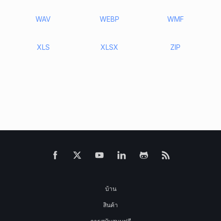
WAV
WEBP
WMF
XLS
XLSX
ZIP
บ้าน
สินค้า