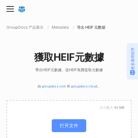
GroupDocs 产品展示
Metadata
导出 HEIF 元数据
更多應用程序
獲取HEIF元數據
導出HEIF元數據。從HEIF免費提取元數據
由
groupdocs.com
和
groupdocs.cloud
。
大小最大
40 MB
打开文件