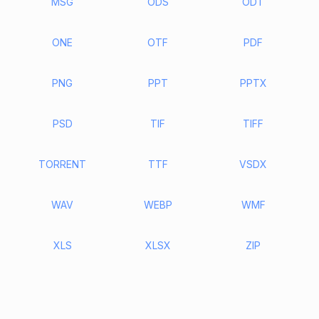
MSG
ODS
ODT
ONE
OTF
PDF
PNG
PPT
PPTX
PSD
TIF
TIFF
TORRENT
TTF
VSDX
WAV
WEBP
WMF
XLS
XLSX
ZIP