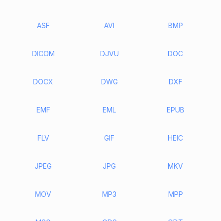
ASF
AVI
BMP
DICOM
DJVU
DOC
DOCX
DWG
DXF
EMF
EML
EPUB
FLV
GIF
HEIC
JPEG
JPG
MKV
MOV
MP3
MPP