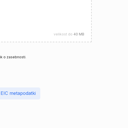
velikost do
40 MB
nik o zasebnosti
.
EIC metapodatki