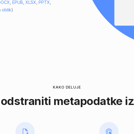
DOCX
,
EPUB
,
XLSX
,
PPTX
,
h
oblik
)
KAKO DELUJE
odstraniti metapodatke i