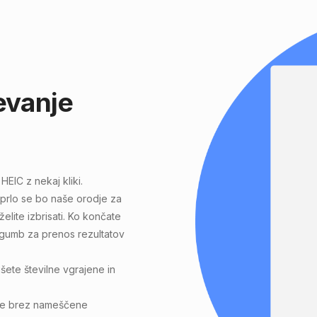
jevanje
 HEIC
z nekaj kliki.
dprlo se bo naše orodje za
želite izbrisati. Ko končate
" gumb za prenos rezultatov
ete številne vgrajene in
nje brez nameščene