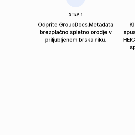
STEP 1
Odprite GroupDocs.Metadata
Kl
brezplačno spletno orodje v
spus
priljubljenem brskalniku.
HEIC
s