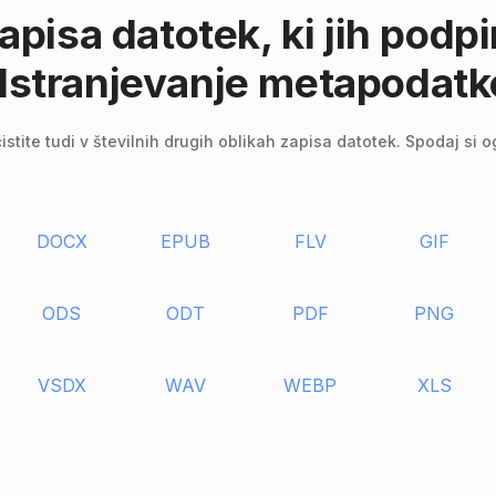
pisa datotek, ki jih podpi
dstranjevanje metapodatk
tite tudi v številnih drugih oblikah zapisa datotek. Spodaj si 
DOCX
EPUB
FLV
GIF
ODS
ODT
PDF
PNG
VSDX
WAV
WEBP
XLS