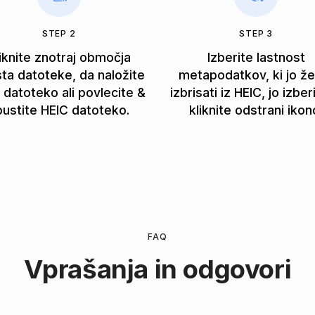
STEP 2
STEP 3
iknite znotraj območja
Izberite lastnost
ta datoteke, da naložite
metapodatkov, ki jo že
 datoteko ali povlecite &
izbrisati iz HEIC, jo izber
pustite HEIC datoteko.
kliknite odstrani ikon
FAQ
Vprašanja in odgovori