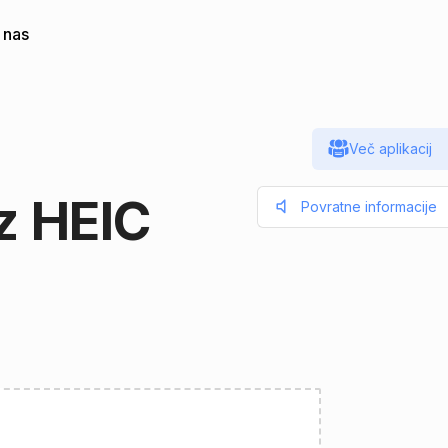
 nas
Več aplikacij
z HEIC
Povratne informacije