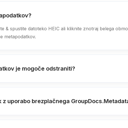
tapodatkov?
ite & spustite datoteko HEIC ali kliknite znotraj belega obm
je metapodatkov.
tkov je mogoče odstraniti?
tek z uporabo brezplačnega GroupDocs.Metadat