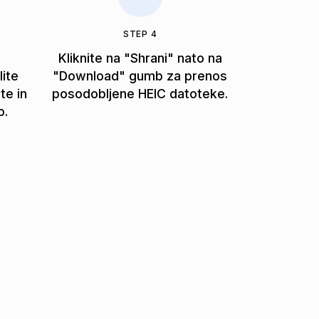
STEP 4
Kliknite na "Shrani" nato na
lite
"Download" gumb za prenos
ite in
posodobljene HEIC datoteke.
o.