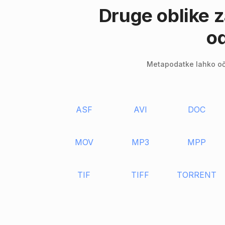
Druge oblike za
o
Metapodatke lahko očis
ASF
AVI
DOC
MOV
MP3
MPP
TIF
TIFF
TORRENT