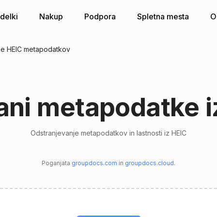
zdelki
Nakup
Podpora
Spletna mesta
O
je HEIC metapodatkov
ani metapodatke i
Odstranjevanje metapodatkov in lastnosti iz HEIC
Poganjata
groupdocs.com
in
groupdocs.cloud
.