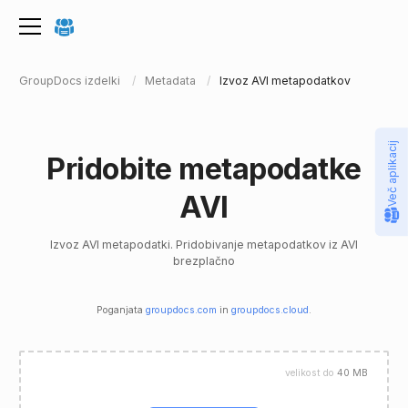
GroupDocs izdelki
Metadata
Izvoz AVI metapodatkov
Več aplikacij
Pridobite metapodatke
AVI
Izvoz AVI metapodatki. Pridobivanje metapodatkov iz AVI
brezplačno
Poganjata
groupdocs.com
in
groupdocs.cloud
.
velikost do
40 MB