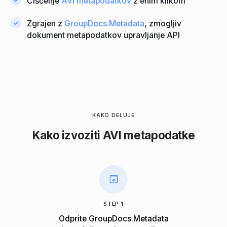
Čiščenje
AVI metapodatkov
z enim klikom
Zgrajen z
GroupDocs.Metadata
, zmogljiv
dokument metapodatkov upravljanje API
KAKO DELUJE
Kako izvoziti AVI metapodatke
STEP 1
Odprite GroupDocs.Metadata