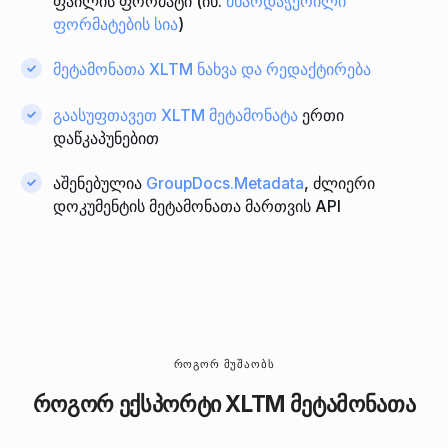
ფაილის ფორმატი (იხ.
მხარდაჭერილი
ფორმატების სია
)
მეტამონათა XLTM ნახვა და რედაქტირება
გაასუფთავეთ XLTM მეტამონატა
ერთი
დაწკაპუნებით
აშენებულია
GroupDocs.Metadata
, ძლიერი
დოკუმენტის მეტამონათა მართვის API
ᲠᲝᲒᲝᲠ ᲛᲣᲨᲐᲝᲑᲡ
როგორ ექსპორტი XLTM მეტამონათა