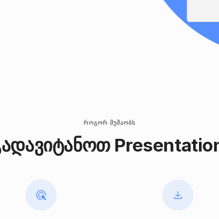
ᲠᲝᲒᲝᲠ ᲛᲣᲨᲐᲝᲑᲡ
დავიტანოთ Presentatio