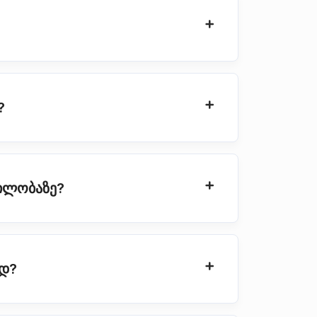
?
ბილობაზე?
ად?