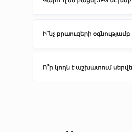
Կարո՞ղ եմ բացել JPG եւ խմբ
Ի՞նչ բրաուզերի օգնությամբ
Ո՞ր կոդն է աշխատում սերվ