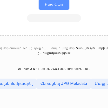
Բաց ֆայլ
վ մեր ծառայությունը՝ դուք համաձայնում եք մեր
Ծառայությունների
քաղաքականություն
:
ՓՈՐՁԵՔ ԱՅԼ ԱՌԱՆՁՆԱՀԱՏԿՈՒԹՅՈՒՆՆԵՐ.
ալներԽմբագրել
Հեռացնել JPG Metadata
Մաքրե