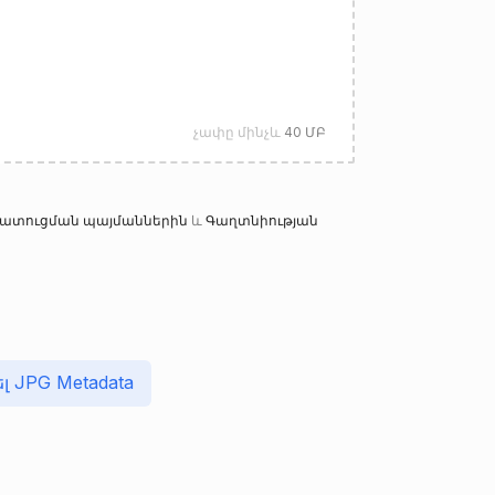
չափը մինչև
40 ՄԲ
 մատուցման պայմաններին
և
Գաղտնիության
լ JPG Metadata