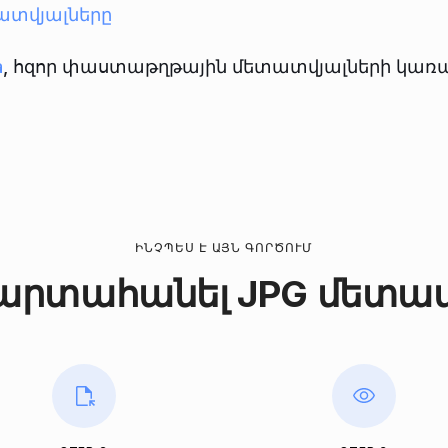
տատվյալները
a
, հզոր փաստաթղթային մետատվյալների կառա
ԻՆՉՊԵՍ Է ԱՅՆ ԳՈՐԾՈՒՄ
արտահանել JPG մետա