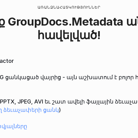
ԱՌԱՆՁՆԱՀԱՏԿՈՒԹՅՈՒՆՆԵՐ
ք
GroupDocs.Metadata
ա
հավելված!
actor
PG ցանկացած վայրից - այն աշխատում է բոլոր 
PT, PPTX, JPEG, AVI եւ շատ ավելի ֆայլային ձ
ղ ձեւաչափերի ցանկ
)
վյալները