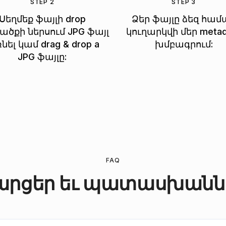
STEP 2
STEP 3
Սեղմեք ֆայլի drop
Ձեր ֆայլը ձեզ համ
ծքի ներսում JPG ֆայլ
կուղարկվի մեր metad
նել կամ drag & drop a
խմբագրում:
JPG ֆայլը:
FAQ
արցեր եւ պատասխանն