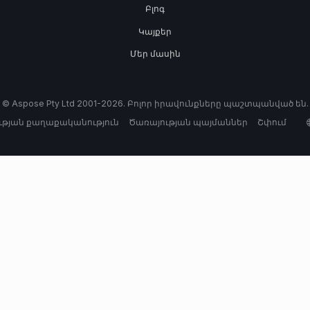
Բլոգ
Կայքեր
Մեր մասին
© Aspose Pty Ltd 2001-2026. Բոլոր իրավունքները պաշտպանված են.
թյան քաղաքականություն
Ծառայության պայմաններ
Շփում