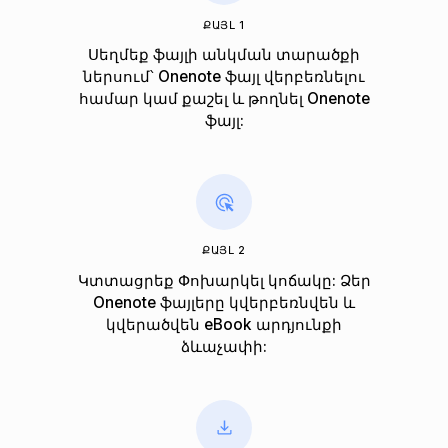
ՔԱՅԼ 1
Սեղմեք ֆայլի անկման տարածքի
ներսում՝ Onenote ֆայլ վերբեռնելու
համար կամ քաշել և թողնել Onenote
ֆայլ:
ՔԱՅԼ 2
Կտտացրեք Փոխարկել կոճակը: Ձեր
Onenote ֆայլերը կվերբեռնվեն և
կվերածվեն eBook արդյունքի
ձևաչափի: