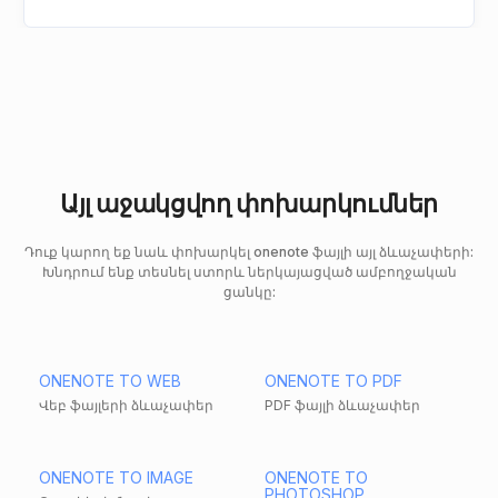
Այլ աջակցվող փոխարկումներ
Դուք կարող եք նաև փոխարկել onenote ֆայլի այլ ձևաչափերի:
Խնդրում ենք տեսնել ստորև ներկայացված ամբողջական
ցանկը:
ONENOTE TO WEB
ONENOTE TO PDF
Վեբ ֆայլերի ձևաչափեր
PDF ֆայլի ձևաչափեր
ONENOTE TO IMAGE
ONENOTE TO
PHOTOSHOP