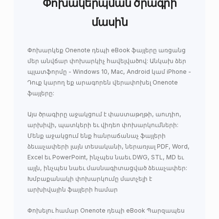
Փոխակերպման ծրագրի
մասին
Փոխարկեք Onenote դեպի eBook ֆայլերը առցանց
մեր անվճար փոխարկիչ հավելվածով: Անկախ ձեր
պլատֆորմը - Windows 10, Mac, Android կամ iPhone -
Դուք կարող եք արագորեն վերափոխել Onenote
ֆայլերը:
Այս ծրագիրը աջակցում է փաստաթղթի, աուդիո,
արխիվի, պատկերի եւ վիդեո փոխարկումների:
Մենք աջակցում ենք հանրաճանաչ ֆայլերի
ձեւաչափերի լայն տեսականի, ներառյալ PDF, Word,
Excel եւ PowerPoint, ինչպես նաեւ DWG, STL, MD եւ
այլն, ինչպես նաեւ մասնագիտացված ձեւաչափեր:
Խմբաքանակի փոխարկումը մատչելի է
արխիվային ֆայլերի համար
Փոխելու համար Onenote դեպի eBook Պարզապես