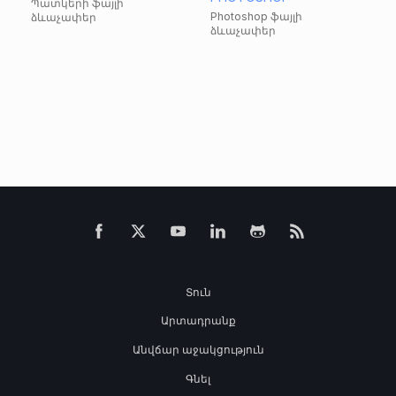
Պատկերի ֆայլի
Photoshop ֆայլի
ձևաչափեր
ձևաչափեր
Տուն
Արտադրանք
Անվճար աջակցություն
Գնել