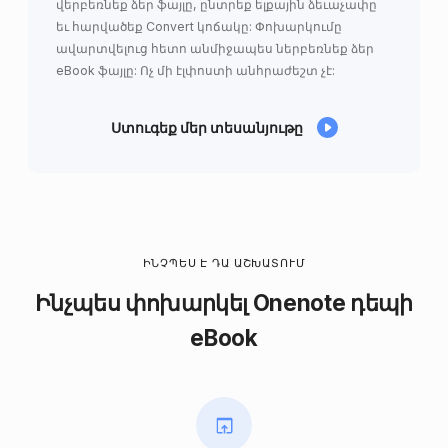
վերբեռնեք ձեր ֆայլը, ընտրեք ելքային ձեւաչափը
եւ հարվածեք Convert կոճակը: Փոխարկումը
ավարտվելուց հետո անմիջապես ներբեռնեք ձեր
eBook ֆայլը: Ոչ մի էլփոստի անհրաժեշտ չէ:
Ստուգեք մեր տեսանյութը
ԻՆՉՊԵՍ Է ԴԱ ԱՇԽԱՏՈՒՄ
Ինչպես փոխարկել Onenote դեպի
eBook