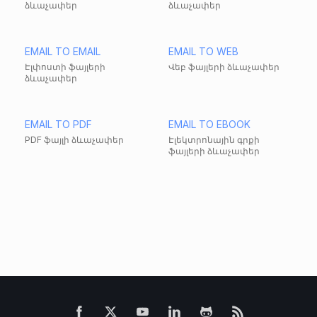
ձևաչափեր
ձևաչափեր
EMAIL TO EMAIL
EMAIL TO WEB
Էլփոստի ֆայլերի
Վեբ ֆայլերի ձևաչափեր
ձևաչափեր
EMAIL TO PDF
EMAIL TO EBOOK
PDF ֆայլի ձևաչափեր
Էլեկտրոնային գրքի
ֆայլերի ձևաչափեր