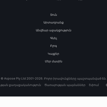
Տուն
Արտադրանք
Անվճար աջակցություն
Գնել
Բլոգ
Կայքեր
Մեր մասին
© Aspose Pty Ltd 2001-2026. Բոլոր իրավունքները պաշտպանված են.
թյան քաղաքականություն
Ծառայության պայմաններ
Շփում