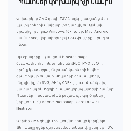
Պատկեր փոխարկիչի մասին
Փոխարկեք CMX դեպի TSV ֆայլերը առցանց մեր
պատկերների անվճար փոխարկիչով: Անկախ
նրանից, թե դուք Windows 10-ում եք, Mac, Android
կամ iPhone, վերափոխելով CMX ֆայլերը արագ եւ
հեշտ:
Այս ծրագիրը աջակցում է Raster Image
ձեւաչափերին, ինչպիսիք են JPEG, PNG եւ GIF,
որոնք կատարյալ են լուսանկարների եւ վեբ
գրաֆիկայի համար: Վեկտորի ձեւաչափերը,
ինչպիսիք են SVG, AI- ն, CDR- ը լուծում-անկախ,
կատարյալ են լոգոյի եւ պատկերազարդերի համար:
Պատկերի խմբագրման լավագույն գործիքները
ներառում են Adobe Photoshop, CorelDraw եւ
Illustrator:
Փոխեք CMX դեպի TSV առանց որակի կորցնելու -
Ձեր ֆայլը գցեք վերբեռնման տեսքով, ընտրեք TSV,