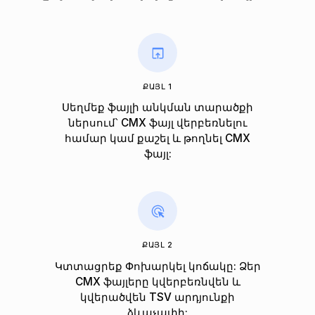
ՔԱՅԼ 1
Սեղմեք ֆայլի անկման տարածքի
ներսում՝ CMX ֆայլ վերբեռնելու
համար կամ քաշել և թողնել CMX
ֆայլ:
ՔԱՅԼ 2
Կտտացրեք Փոխարկել կոճակը: Ձեր
CMX ֆայլերը կվերբեռնվեն և
կվերածվեն TSV արդյունքի
ձևաչափի: