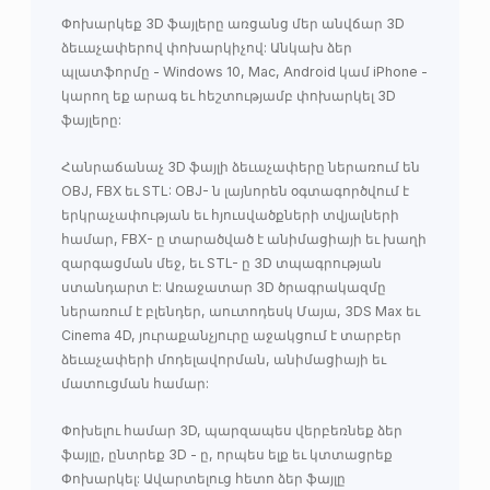
Փոխարկեք 3D ֆայլերը առցանց մեր անվճար 3D
ձեւաչափերով փոխարկիչով: Անկախ ձեր
պլատֆորմը - Windows 10, Mac, Android կամ iPhone -
կարող եք արագ եւ հեշտությամբ փոխարկել 3D
ֆայլերը:
Հանրաճանաչ 3D ֆայլի ձեւաչափերը ներառում են
OBJ, FBX եւ STL: OBJ- ն լայնորեն օգտագործվում է
երկրաչափության եւ հյուսվածքների տվյալների
համար, FBX- ը տարածված է անիմացիայի եւ խաղի
զարգացման մեջ, եւ STL- ը 3D տպագրության
ստանդարտ է: Առաջատար 3D ծրագրակազմը
ներառում է բլենդեր, աուտոդեսկ Մայա, 3DS Max եւ
Cinema 4D, յուրաքանչյուրը աջակցում է տարբեր
ձեւաչափերի մոդելավորման, անիմացիայի եւ
մատուցման համար:
Փոխելու համար 3D, պարզապես վերբեռնեք ձեր
ֆայլը, ընտրեք 3D - ը, որպես ելք եւ կտտացրեք
Փոխարկել: Ավարտելուց հետո ձեր ֆայլը