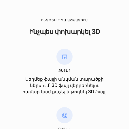
ԻՆՉՊԵՍ Է ԴԱ ԱՇԽԱՏՈՒՄ
Ինչպես փոխարկել 3D
ՔԱՅԼ 1
Սեղմեք ֆայլի անկման տարածքի
ներսում՝ 3D ֆայլ վերբեռնելու
համար կամ քաշել և թողնել 3D ֆայլ: