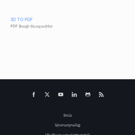
3D TO PDF
PDF ֆայլի ձևաչափեր
Տուն
Արտադրանք
Անվճար աջակցություն