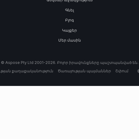
Գնել
Բլոգ
Կայքեր
Մեր մասին
© Aspose Pty Ltd 2001-2026. Բոլոր իրավունքները պաշտպանված են.
թյան քաղաքականություն
Ծառայության պայմաններ
Շփում