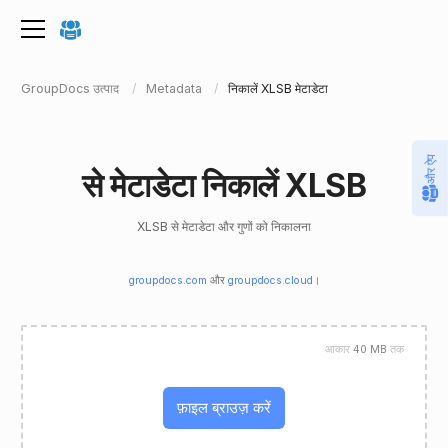
GroupDocs उत्पाद
Metadata
निकालें XLSB मेटाडेटा
और ऐप
से मेटाडेटा निकालें XLSB
XLSB से मेटाडेटा और गुणों को निकालना
groupdocs.com
और
groupdocs.cloud
।
आकार
40 MB
तक
फ़ाइल ब्राउज़ करें