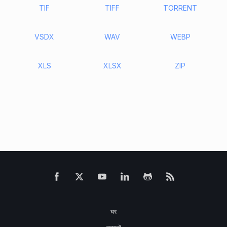
TIF
TIFF
TORRENT
VSDX
WAV
WEBP
XLS
XLSX
ZIP
घर