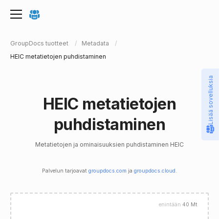
GroupDocs tuotteet
Metadata
HEIC metatietojen puhdistaminen
Lisää sovelluksia
HEIC metatietojen
puhdistaminen
Metatietojen ja ominaisuuksien puhdistaminen HEIC
Palvelun tarjoavat
groupdocs.com
ja
groupdocs.cloud
.
enintään
40 Mt