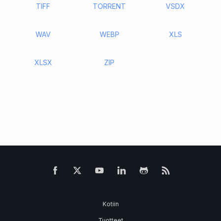
TIFF
TORRENT
VSDX
WAV
WEBP
XLS
XLSX
ZIP
Kotiin
Tuotteet